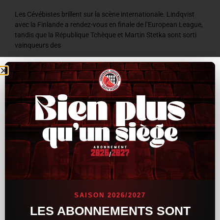
Les Cévébistes brillent sur la scène internationale. Lindqvist
avec la Finlande a rendez-vous en finale de l’European League,
tandis que la République Tchèque et Martin Stetka sont sorti
vainqueurs des
LIRE LA SUITE »
8 juillet 2026
9 h 59 min
ACTUALITÉS
SAISON 2026/2027
LES ABONNEMENTS SONT