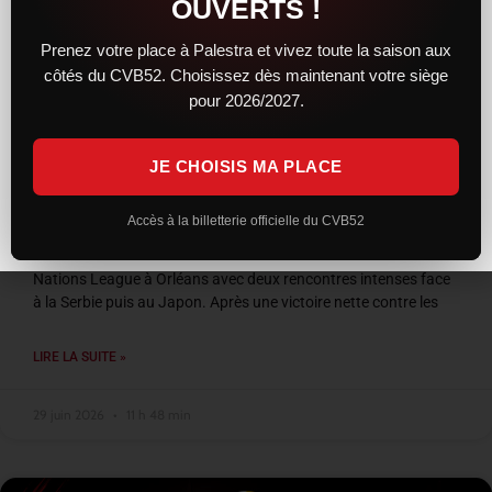
OUVERTS !
Prenez votre place à Palestra et vivez toute la saison aux
côtés du CVB52. Choisissez dès maintenant votre siège
pour 2026/2027.
JE CHOISIS MA PLACE
VNL 2026 : les Bleus entre confirmation et
frustration à Orléans
Accès à la billetterie officielle du CVB52
L’équipe de France a conclu son week-end de Volleyball
Nations League à Orléans avec deux rencontres intenses face
à la Serbie puis au Japon. Après une victoire nette contre les
LIRE LA SUITE »
29 juin 2026
11 h 48 min