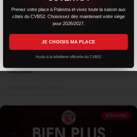
Prenez votre place à Palestra et vivez toute la saison aux
côtés du CVB52. Choisissez dès maintenant votre siège
Les entraînements bientôt ouverts au
pour 2026/2027.
public
JE CHOISIS MA PLACE
Alors que la reprise a lieu mi août pour les premiers arrivants
cette saison, comme à son habitude, le club n’a pas ouvert les
entraînements au public. Seuls quelques privilégiés
Accès à la billetterie officielle du CVB52
LIRE LA SUITE »
11 septembre 2025
10 h 53 min
ACTUALITÉS