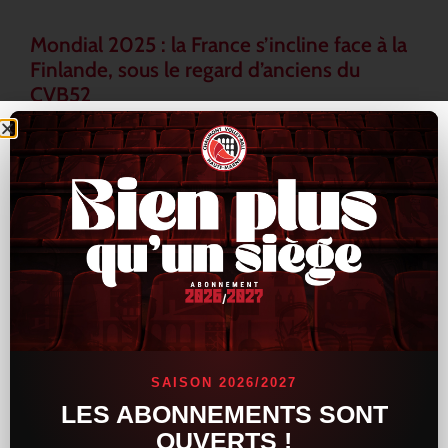
Mondial 2025 : la France s’incline face à la
Finlande, sous le regard d’anciens du
CVB52
L’Équipe de France a connu un revers inattendu lors du
Mondial 2025, en s’inclinant face à la Finlande au terme d’une
rencontre tendue et indécise. Les Bleus, pourtant armés de
LIRE LA SUITE »
16 septembre 2025
15 h 33 min
ACTUALITÉS
SAISON 2026/2027
LES ABONNEMENTS SONT
OUVERTS !