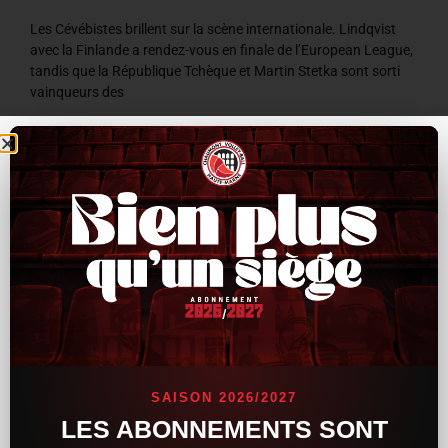
Les Cévébistes brillent sur la scène internationale. Lindqvist
avec la Finlande a rendez-vous en finale de l’European League,
tandis que la République Tchèque et Martin Stetka sont sorti
vainqueurs des
LIRE LA SUITE »
8 juillet 2026
9 h 59 min
ACTUALITÉS
SAISON 2026/2027
LES ABONNEMENTS SONT