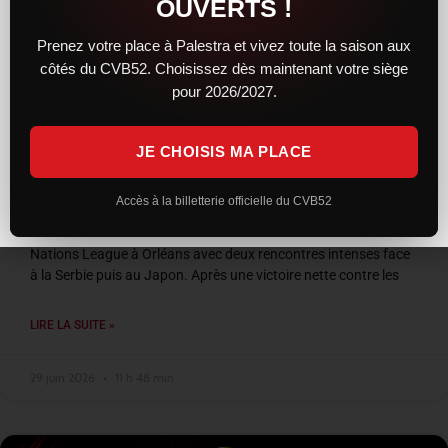
OUVERTS !
Prenez votre place à Palestra et vivez toute la saison aux
côtés du CVB52. Choisissez dès maintenant votre siège
pour 2026/2027.
JE CHOISIS MA PLACE
VNL 2026 : les Bleus entre confirmation et
frustration à Orléans
Accès à la billetterie officielle du CVB52
L’équipe de France a conclu son week-end de Volleyball
Nations League à Orléans avec deux rencontres intenses face
à la Serbie puis au Japon. Après une victoire nette contre les
LIRE LA SUITE »
29 juin 2026
11 h 48 min