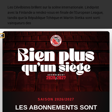
Les Cévébistes brillent sur la scène internationale. Lindqvist
avec la Finlande a rendez-vous en finale de l’European League,
tandis que la République Tchèque et Martin Stetka sont sorti
vainqueurs des
LIRE LA SUITE »
8 juillet 2026
9 h 59 min
ACTUALITÉS
SAISON 2026/2027
LES ABONNEMENTS SONT