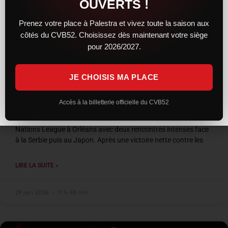
OUVERTS !
Prenez votre place à Palestra et vivez toute la saison aux
côtés du CVB52. Choisissez dès maintenant votre siège
pour 2026/2027.
JE CHOISIS MA PLACE
VNL 2026 : les Bleus entre confirmation et
frustration à Orléans
Accès à la billetterie officielle du CVB52
L’équipe de France a conclu son week-end de Volleyball
Nations League à Orléans avec deux rencontres intenses face
à la Serbie puis au Japon. Après une victoire nette contre les
LIRE LA SUITE »
29 juin 2026
11 h 48 min