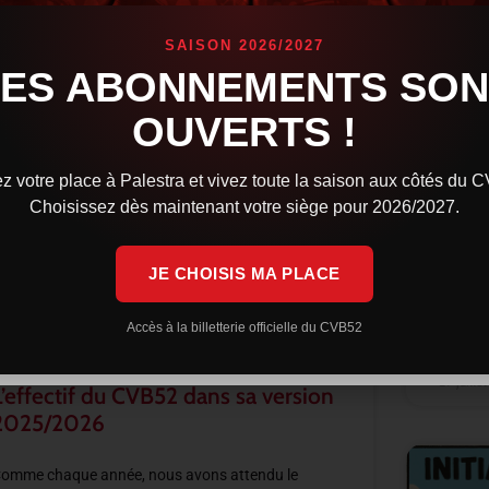
SAISON 2026/2027
ACTUALITÉS
LES ABONNEMENTS SON
Ouve
OUVERTS !
la s
Comme c
z votre place à Palestra et vivez toute la saison aux côtés du 
campag
Choisissez dès maintenant votre siège pour 2026/2027.
prochai
types d
Saison 
JE CHOISIS MA PLACE
LIRE LA 
Accès à la billetterie officielle du CVB52
29 juille
L’effectif du CVB52 dans sa version
2025/2026
omme chaque année, nous avons attendu le