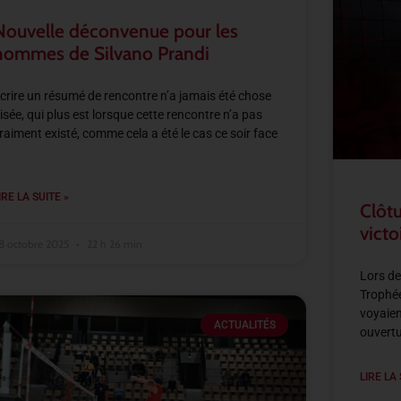
Nouvelle déconvenue pour les
hommes de Silvano Prandi
crire un résumé de rencontre n’a jamais été chose
isée, qui plus est lorsque cette rencontre n’a pas
raiment existé, comme cela a été le cas ce soir face
IRE LA SUITE »
Clôtu
victo
8 octobre 2025
22 h 26 min
Lors de
Trophée
voyaien
ACTUALITÉS
ouvertu
LIRE LA 