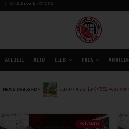
ENSEMBLE pour la VICTOIRE !
ACCUEIL
ACTU
CLUB
PROS
AMATEU
Le CVB52 présent
Lindqvist et la Fin
NEWS CVB52HM>
13/07/2026
ACTUALITÉS