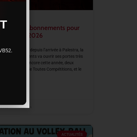
T
rture des abonnements pour
aison 2025/2026
haque saison depuis l’arrivée à Palestra, la
CVB52.
ne d’abonnements va ouvrir ses portes très
nement. Avec encore cette année, deux
’abonnements, le Toutes Compétitions, et le
Régulière.
SUITE »
t 2025
11 h 52 min
ACTUALITÉS