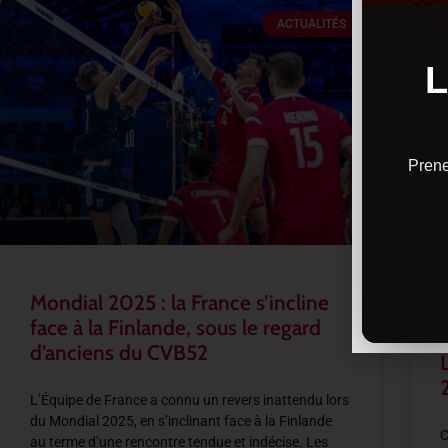
ACTUALITÉS
Prene
Mondial 2025 : la France s’incline
face à la Finlande, sous le regard
d’anciens du CVB52
L’Équipe de France a connu un revers inattendu lors
du Mondial 2025, en s’inclinant face à la Finlande
C
au terme d’une rencontre tendue et indécise. Les