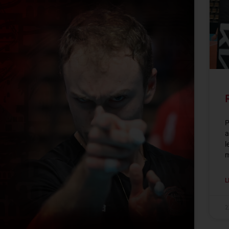
P
a
l
m
L
2