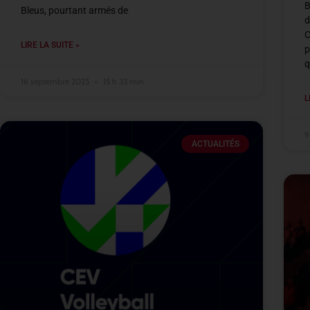
B
Bleus, pourtant armés de
d
C
LIRE LA SUITE »
p
q
16 septembre 2025
15 h 33 min
L
9
ACTUALITÉS