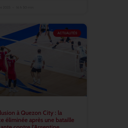
re 2025
16 h 50 min
ACTUALITÉS
lusion à Quezon City : la
e éliminée après une bataille
ante contre l’Argentine