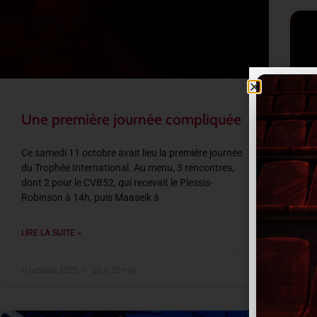
Une première journée compliquée
Ce samedi 11 octobre avait lieu la première journée
du Trophée International. Au menu, 3 rencontres,
A
dont 2 pour le CVB52, qui recevait le Plessis-
a
Robinson à 14h, puis Maaseik à
c
S
LIRE LA SUITE »
L
11 octobre 2025
20 h 52 min
1