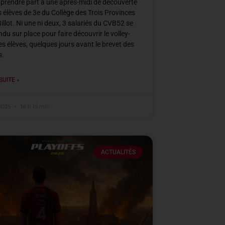
à prendre part à une après-midi de découverte
s élèves de 3e du Collège des Trois Provinces
Billot. Ni une ni deux, 3 salariés du CVB52 se
ndu sur place pour faire découvrir le volley-
ces élèves, quelques jours avant le brevet des
s.
SUITE »
 2025
16 h 15 min
ACTUALITÉS