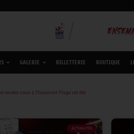
RS
GALERIE
BILLETTERIE
BOUTIQUE
L
lande vainqueurs de l’European League ce week-end
ACTUALITÉS