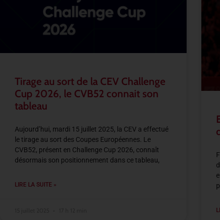
Tirage au sort de la CEV Challenge
Cup 2026, le CVB52 connait son
tableau
Aujourd’hui, mardi 15 juillet 2025, la CEV a effectué
le tirage au sort des Coupes Européennes. Le
CVB52, présent en Challenge Cup 2026, connaît
F
désormais son positionnement dans ce tableau,
d
e
LIRE LA SUITE »
p
15 juillet 2025
17 h 12 min
L