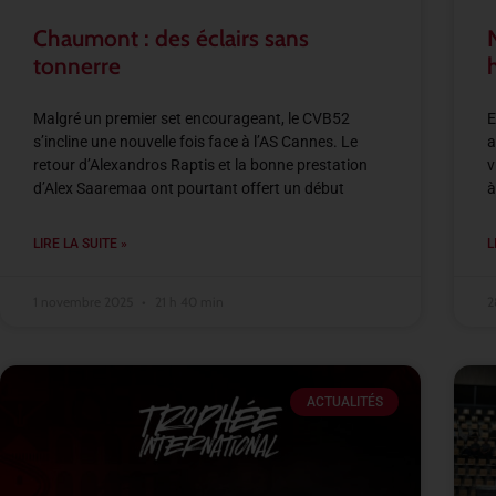
Chaumont : des éclairs sans
tonnerre
Malgré un premier set encourageant, le CVB52
E
s’incline une nouvelle fois face à l’AS Cannes. Le
a
retour d’Alexandros Raptis et la bonne prestation
v
d’Alex Saaremaa ont pourtant offert un début
à
LIRE LA SUITE »
L
1 novembre 2025
21 h 40 min
2
ACTUALITÉS