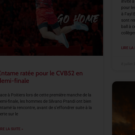
invité 
pour le
à Fayl 
sont re
ball à 
collège
LIRE LA 
8 juillet
Entame ratée pour le CVB52 en
demi-finale
ace à Poitiers lors de cette première manche de la
emi-finale, les hommes de Silvano Prandi ont bien
ntamé la rencontre, avant de s’effondrer suite à la
erte sur le
IRE LA SUITE »