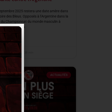
septembre 2025 restera une date amère dans
ire des Bleus. Opposés à l’Argentine dans la
C du Championnat du monde masculin à
City, les joueurs
SUITE »
embre 2025
14 h 38 min
ACTUALITÉS