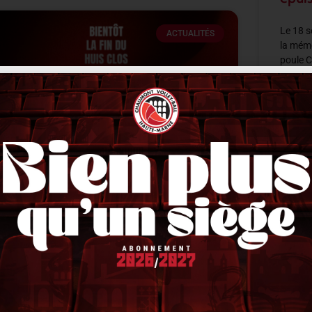
Le 18 
ACTUALITÉS
la mémo
poule 
Quezon 
LIRE LA 
Les entraînements bientôt ouverts
au public
18 sept
lors que la reprise a lieu mi août pour les premiers
rrivants cette saison, comme à son habitude, le
lub n’a pas ouvert les entraînements au public.
euls quelques privilégiés
IRE LA SUITE »
1 septembre 2025
10 h 53 min