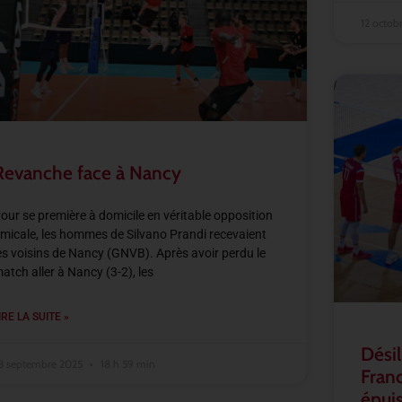
12 octob
Revanche face à Nancy
our se première à domicile en véritable opposition
micale, les hommes de Silvano Prandi recevaient
es voisins de Nancy (GNVB). Après avoir perdu le
atch aller à Nancy (3-2), les
IRE LA SUITE »
Désil
3 septembre 2025
18 h 59 min
Franc
épuis