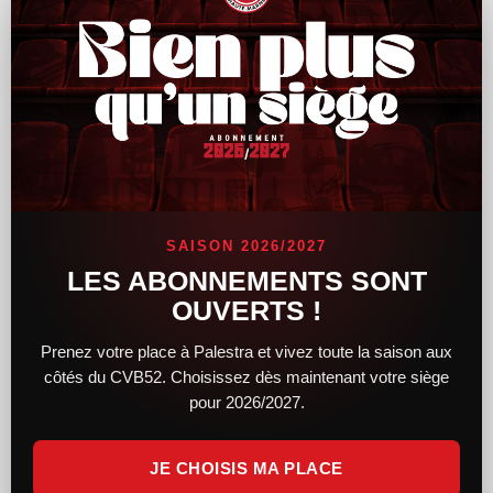
Le CVB52 connaît son adversaire pour la
demi-finale de Coupe de France
SAISON 2026/2027
Alors que le tirage au sort des demi-finales féminines et
LES ABONNEMENTS SONT
masculines de la Coupe de France a lieu hier soir, le CVB52
OUVERTS !
connaît désormais son adversaire. Du côté des femmes,
Prenez votre place à Palestra et vivez toute la saison aux
LIRE LA SUITE »
côtés du CVB52. Choisissez dès maintenant votre siège
pour 2026/2027.
14 février 2025
11 h 34 min
JE CHOISIS MA PLACE