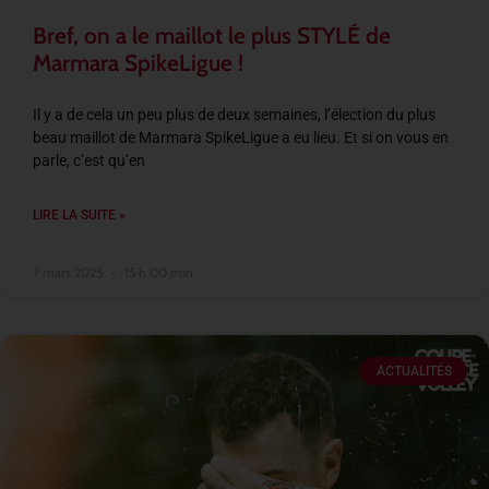
Bref, on a le maillot le plus STYLÉ de
Marmara SpikeLigue !
Il y a de cela un peu plus de deux semaines, l’élection du plus
beau maillot de Marmara SpikeLigue a eu lieu. Et si on vous en
parle, c’est qu’en
LIRE LA SUITE »
7 mars 2025
15 h 00 min
ACTUALITÉS