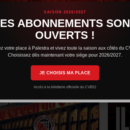
confi
Orlé
es Cévébistes brillent sur la scène internationale.
SAISON 2026/2027
indqvist avec la Finlande a rendez-vous en finale
LES ABONNEMENTS SON
e l’European League, tandis que la République
L’équip
chèque et Martin Stetka sont sorti vainqueurs des
Volleyb
OUVERTS !
rencont
Après u
IRE LA SUITE »
z votre place à Palestra et vivez toute la saison aux côtés du 
LIRE LA 
Choisissez dès maintenant votre siège pour 2026/2027.
 juillet 2026
9 h 59 min
29 juin 
JE CHOISIS MA PLACE
ACTUALITÉS
Accès à la billetterie officielle du CVB52