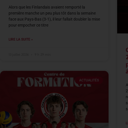
Alors que les Finlandais avaient remporté la
première manche un peu plus tôt dans la semaine
face aux Pays-Bas (3-1), il leur fallait doubler la mise
pour empocher ce titre
LIRE LA SUITE »
13 juillet 2026
9 h 29 min
à
ACTUALITÉS
A
2
r
s
s
L