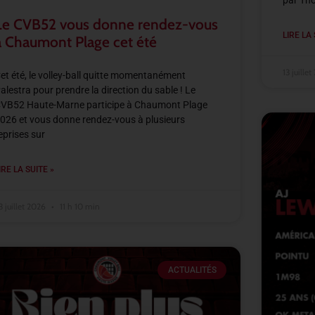
par Th
Le CVB52 vous donne rendez-vous
LIRE LA 
à Chaumont Plage cet été
13 juille
et été, le volley-ball quitte momentanément
alestra pour prendre la direction du sable ! Le
VB52 Haute-Marne participe à Chaumont Plage
026 et vous donne rendez-vous à plusieurs
eprises sur
IRE LA SUITE »
3 juillet 2026
11 h 10 min
ACTUALITÉS