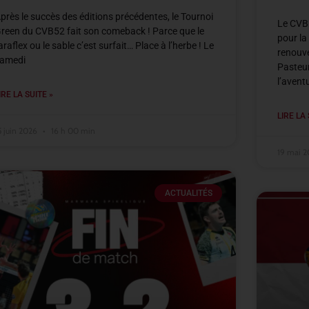
près le succès des éditions précédentes, le Tournoi
Le CVB5
reen du CVB52 fait son comeback ! Parce que le
pour la
araflex ou le sable c’est surfait… Place à l’herbe ! Le
renouve
amedi
Pasteur
l’avent
IRE LA SUITE »
LIRE LA 
5 juin 2026
16 h 00 min
19 mai 
ACTUALITÉS