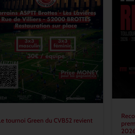
Recon
Le tournoi Green du CVB52 revient
prem
202