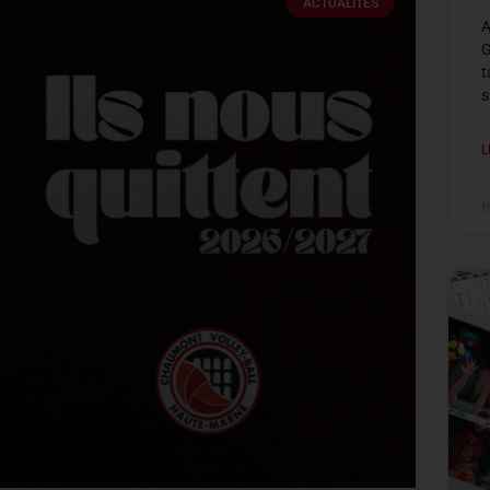
ACTUALITÉS
A
G
t
s
L
1