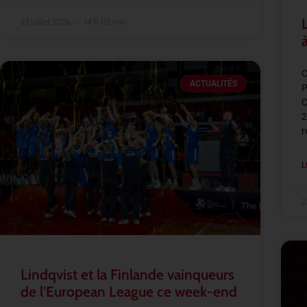
23 juillet 2026
14 h 05 min
C
ACTUALITÉS
P
C
2
r
L
2
Lindqvist et la Finlande vainqueurs
de l’European League ce week-end