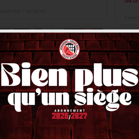
LIRE LA 
0 juillet 2026
16 h 56 min
9 juillet
ACTUALITÉS
Lindqvist en finale, Stetka en or,
VNL 
Liberman en bronze