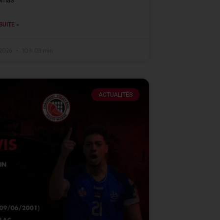
omas
SUITE »
t 2026
10 h 03 min
ACTUALITÉS