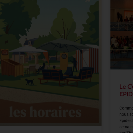
Le C
EPID
Comme 
nous so
Epide d
semain