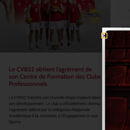
1
Le CVB52 obtient l’agrément de
son Centre de Formation des Clubs
Professionnels
Le CVB52 franchit une nouvelle étape majeure dans
son développement. Le club a officiellement obtenu
l’agrément délivré par la Délégation Régionale
Académique à la Jeunesse, à l’Engagement et aux
Sports