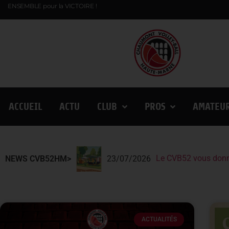
ENSEMBLE pour la VICTOIRE !
ACCUEIL
ACTU
CLUB
PROS
AMATEU
Le CVB52 vous donn
Le CVB52 présent au
Lindqvist et la Fin
NEWS CVB52HM>
23/07/2026
ACTUALITÉS