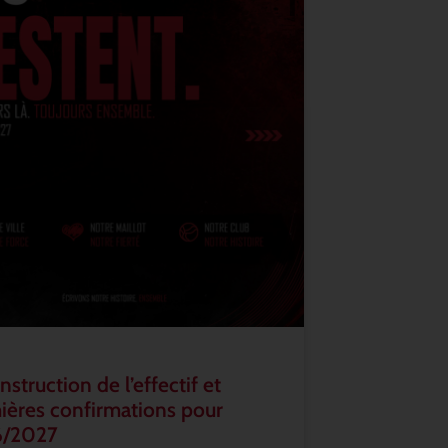
struction de l’effectif et
ières confirmations pour
6/2027