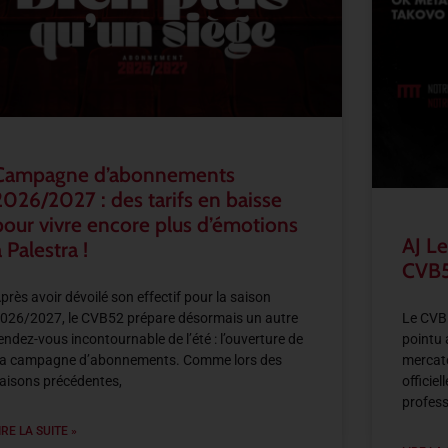
Campagne d’abonnements
2026/2027 : des tarifs en baisse
pour vivre encore plus d’émotions
AJ Le
 Palestra !
CVB5
près avoir dévoilé son effectif pour la saison
026/2027, le CVB52 prépare désormais un autre
Le CVB5
endez-vous incontournable de l’été : l’ouverture de
pointu 
a campagne d’abonnements. Comme lors des
mercato
aisons précédentes,
officie
profess
IRE LA SUITE »