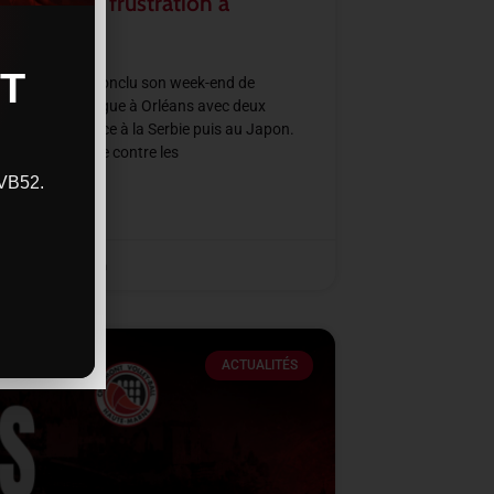
rmation et frustration à
ans
T
e de France a conclu son week-end de
all Nations League à Orléans avec deux
res intenses face à la Serbie puis au Japon.
ne victoire nette contre les
CVB52.
SUITE »
2026
11 h 48 min
ACTUALITÉS