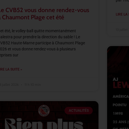
par Th
Le CVB52 vous donne rendez-vous
LIRE LA 
à Chaumont Plage cet été
13 juille
et été, le volley-ball quitte momentanément
alestra pour prendre la direction du sable ! Le
VB52 Haute-Marne participe à Chaumont Plage
026 et vous donne rendez-vous à plusieurs
eprises sur
IRE LA SUITE »
3 juillet 2026
11 h 10 min
ACTUALITÉS