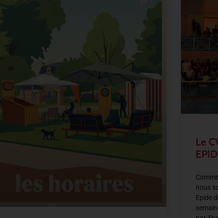
Le C
EPID
Comme 
nous so
Epide d
semain