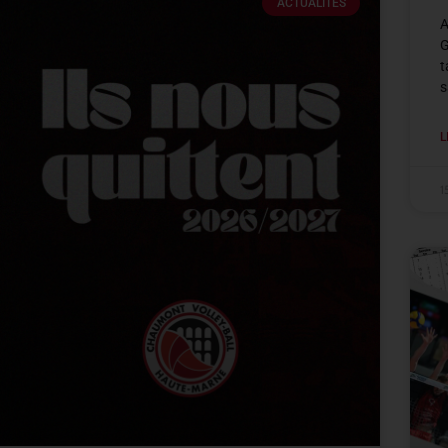
ACTUALITÉS
A
G
t
s
L
1