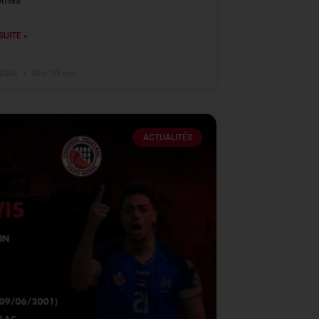
omas
SUITE »
t 2026
10 h 03 min
ACTUALITÉS