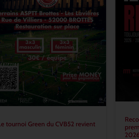
Recon
Le tournoi Green du CVB52 revient
prem
202