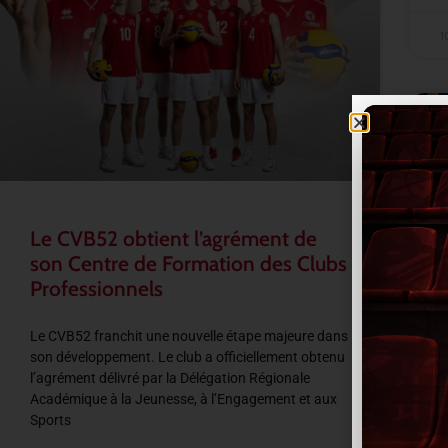
1
Le CVB52 obtient l’agrément de
son Centre de Formation des Clubs
Professionnels
Le CVB52 franchit une nouvelle étape majeure dans
son développement. Le club a officiellement obtenu
l’agrément délivré par la Délégation Régionale
Académique à la Jeunesse, à l’Engagement et aux
Sports