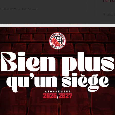
LIRE LA 
0 juillet 2026
16 h 56 min
9 juillet
ACTUALITÉS
Lindqvist en finale, Stetka en or,
VNL 
Liberman en bronze