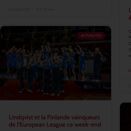
23 juillet 2026
14 h 05 min
C
ACTUALITÉS
P
C
2
r
L
2
Lindqvist et la Finlande vainqueurs
de l’European League ce week-end