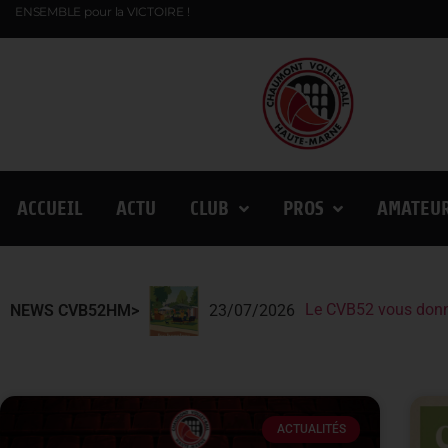
ENSEMBLE pour la VICTOIRE !
ACCUEIL
ACTU
CLUB
PROS
AMATEU
Le CVB52 vous donn
Le CVB52 présent au
Lindqvist et la Fin
NEWS CVB52HM>
23/07/2026
ACTUALITÉS