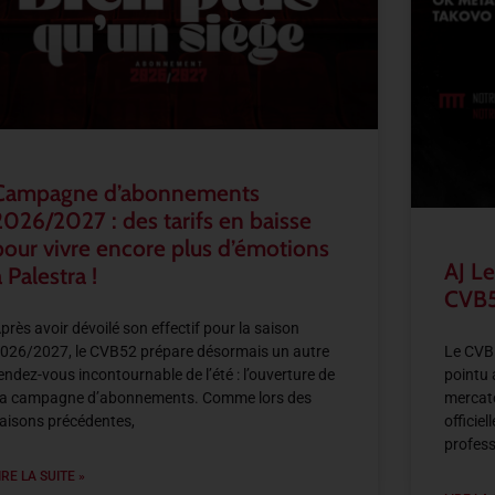
Campagne d’abonnements
2026/2027 : des tarifs en baisse
pour vivre encore plus d’émotions
AJ Le
 Palestra !
CVB5
près avoir dévoilé son effectif pour la saison
026/2027, le CVB52 prépare désormais un autre
Le CVB5
endez-vous incontournable de l’été : l’ouverture de
pointu 
a campagne d’abonnements. Comme lors des
mercato
aisons précédentes,
officie
profess
IRE LA SUITE »