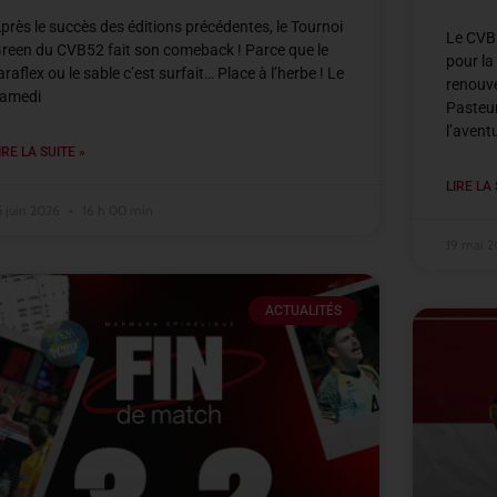
près le succès des éditions précédentes, le Tournoi
Le CVB5
reen du CVB52 fait son comeback ! Parce que le
pour la
araflex ou le sable c’est surfait… Place à l’herbe ! Le
renouve
amedi
Pasteur
l’avent
IRE LA SUITE »
LIRE LA 
5 juin 2026
16 h 00 min
19 mai 
ACTUALITÉS