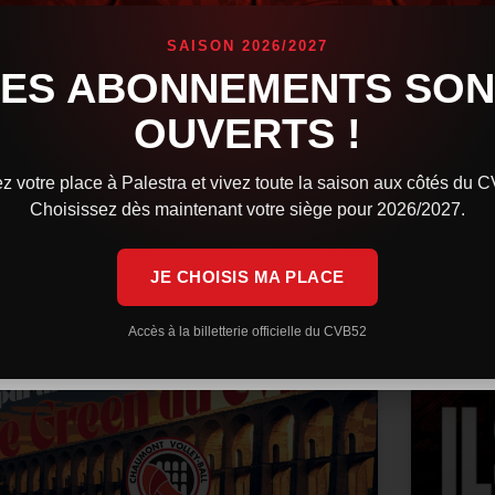
confi
Orlé
es Cévébistes brillent sur la scène internationale.
SAISON 2026/2027
indqvist avec la Finlande a rendez-vous en finale
LES ABONNEMENTS SON
e l’European League, tandis que la République
L’équip
chèque et Martin Stetka sont sorti vainqueurs des
Volleyb
OUVERTS !
rencont
Après u
IRE LA SUITE »
z votre place à Palestra et vivez toute la saison aux côtés du 
LIRE LA 
Choisissez dès maintenant votre siège pour 2026/2027.
 juillet 2026
9 h 59 min
29 juin 
JE CHOISIS MA PLACE
ACTUALITÉS
Accès à la billetterie officielle du CVB52