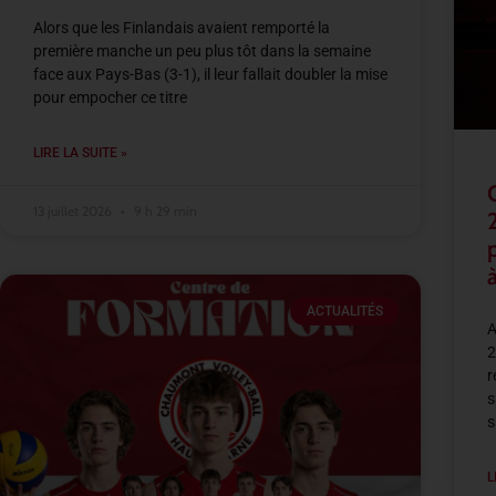
Alors que les Finlandais avaient remporté la
première manche un peu plus tôt dans la semaine
face aux Pays-Bas (3-1), il leur fallait doubler la mise
pour empocher ce titre
LIRE LA SUITE »
13 juillet 2026
9 h 29 min
à
ACTUALITÉS
A
2
r
s
s
L