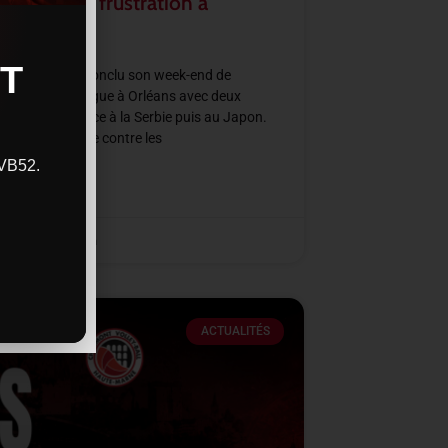
rmation et frustration à
ans
T
e de France a conclu son week-end de
all Nations League à Orléans avec deux
res intenses face à la Serbie puis au Japon.
ne victoire nette contre les
CVB52.
SUITE »
2026
11 h 48 min
ACTUALITÉS