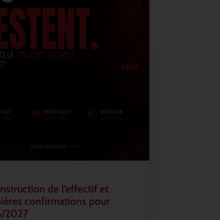
struction de l’effectif et
ières confirmations pour
6/2027