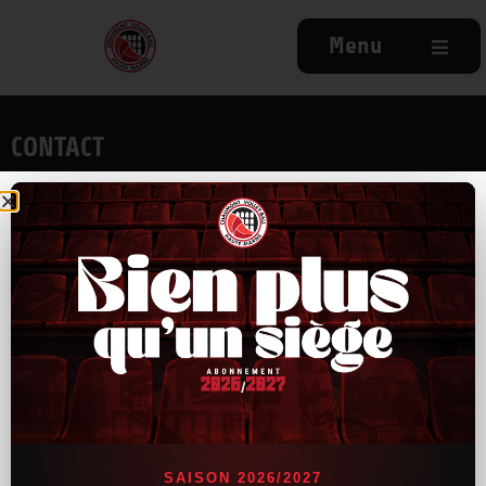
Menu
CONTACT
9, rue Antoine de St-Exupéry
52000 Chaumont
03.25.31.79.34
NAVIGATION
Accueil
Actu
Billetterie
Partenaires
SAISON 2026/2027