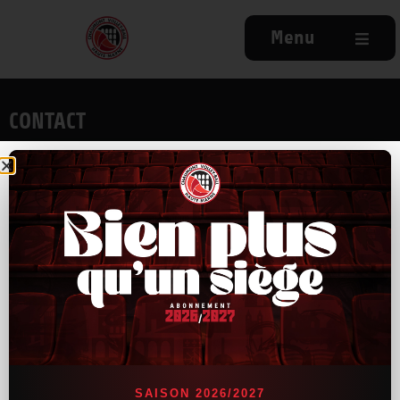
Menu
CONTACT
9, rue Antoine de St-Exupéry
52000 Chaumont
03.25.31.79.34
NAVIGATION
Accueil
Actu
Billetterie
Partenaires
SAISON 2026/2027