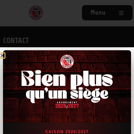
Menu
CONTACT
9, rue Antoine de St-Exupéry
52000 Chaumont
03.25.31.79.34
NAVIGATION
Accueil
Actu
Billetterie
Partenaires
SAISON 2026/2027