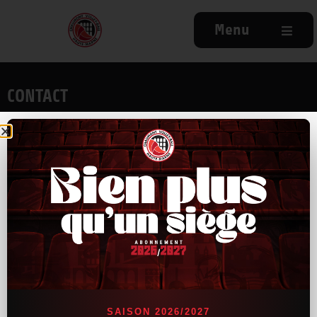
Menu
CONTACT
9, rue Antoine de St-Exupéry
52000 Chaumont
03.25.31.79.34
NAVIGATION
Accueil
Actu
Billetterie
Partenaires
SAISON 2026/2027