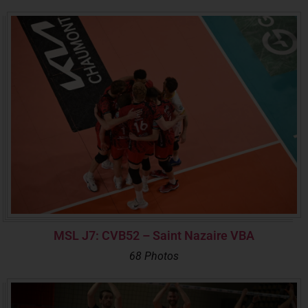
MSL J7: CVB52 – Saint Nazaire VBA
68 Photos