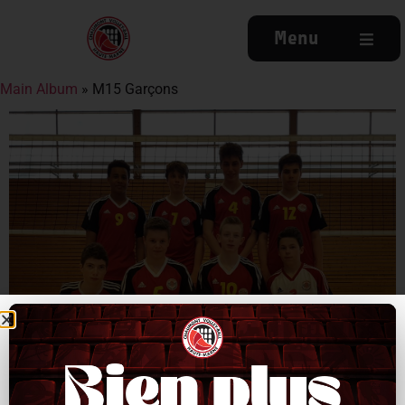
Menu
Main Album
» M15 Garçons