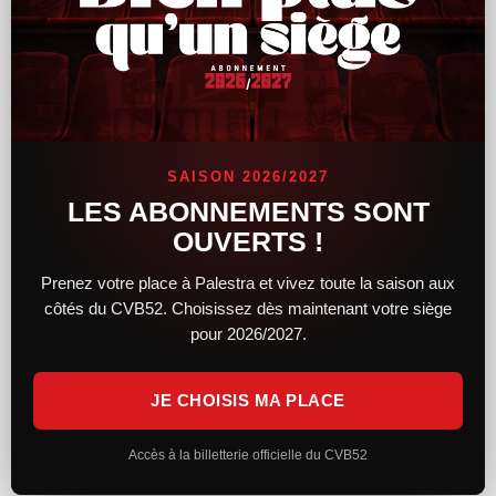
Partager :
Facebook
X
J’aime ça :
SAISON 2026/2027
LES ABONNEMENTS SONT
OUVERTS !
CONTACT
Prenez votre place à Palestra et vivez toute la saison aux
9, rue Antoine de St-Exupéry
côtés du CVB52. Choisissez dès maintenant votre siège
52000 Chaumont
pour 2026/2027.
03.25.31.79.34
JE CHOISIS MA PLACE
NAVIGATION
Accueil
Accès à la billetterie officielle du CVB52
Actu