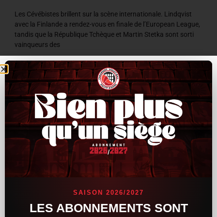
Les Cévébistes brillent sur la scène internationale. Lindqvist
avec la Finlande a rendez-vous en finale de l’European League,
tandis que la République Tchèque et Martin Stetka sont sorti
vainqueurs des
LIRE LA SUITE »
8 juillet 2026
9 h 59 min
ACTUALITÉS
SAISON 2026/2027
LES ABONNEMENTS SONT