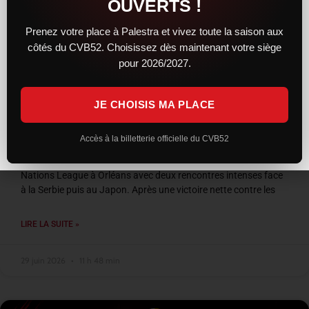
OUVERTS !
Prenez votre place à Palestra et vivez toute la saison aux
côtés du CVB52. Choisissez dès maintenant votre siège
pour 2026/2027.
JE CHOISIS MA PLACE
VNL 2026 : les Bleus entre confirmation et
frustration à Orléans
Accès à la billetterie officielle du CVB52
L’équipe de France a conclu son week-end de Volleyball
Nations League à Orléans avec deux rencontres intenses face
à la Serbie puis au Japon. Après une victoire nette contre les
LIRE LA SUITE »
29 juin 2026
11 h 48 min