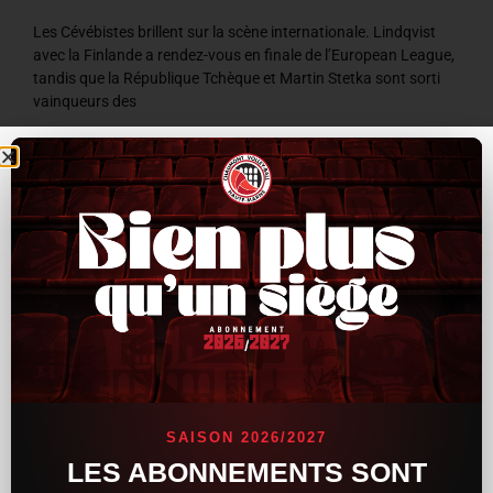
Les Cévébistes brillent sur la scène internationale. Lindqvist
avec la Finlande a rendez-vous en finale de l’European League,
tandis que la République Tchèque et Martin Stetka sont sorti
vainqueurs des
LIRE LA SUITE »
8 juillet 2026
9 h 59 min
ACTUALITÉS
SAISON 2026/2027
LES ABONNEMENTS SONT