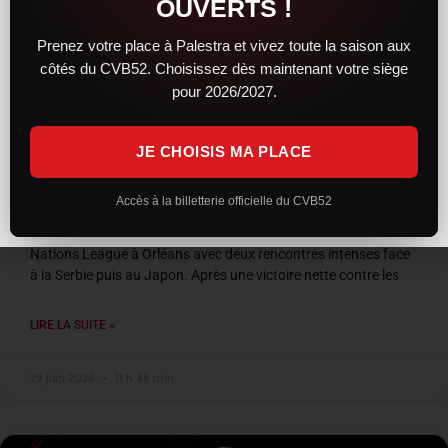
OUVERTS !
Prenez votre place à Palestra et vivez toute la saison aux
côtés du CVB52. Choisissez dès maintenant votre siège
pour 2026/2027.
JE CHOISIS MA PLACE
VNL 2026 : les Bleus entre confirmation et
frustration à Orléans
Accès à la billetterie officielle du CVB52
L’équipe de France a conclu son week-end de Volleyball
Nations League à Orléans avec deux rencontres intenses face
à la Serbie puis au Japon. Après une victoire nette contre les
LIRE LA SUITE »
29 juin 2026
11 h 48 min