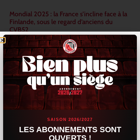
Mondial 2025 : la France s’incline face à la
Finlande, sous le regard d’anciens du
CVB52
L’Équipe de France a connu un revers inattendu lors du
Mondial 2025, en s’inclinant face à la Finlande au terme d’une
rencontre tendue et indécise. Les Bleus, pourtant armés de
LIRE LA SUITE »
16 septembre 2025
15 h 33 min
ACTUALITÉS
SAISON 2026/2027
LES ABONNEMENTS SONT
OUVERTS !