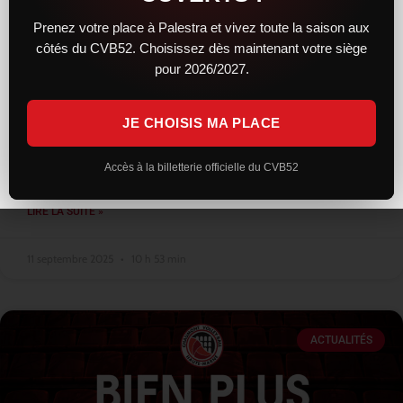
Prenez votre place à Palestra et vivez toute la saison aux
côtés du CVB52. Choisissez dès maintenant votre siège
Les entraînements bientôt ouverts au
pour 2026/2027.
public
JE CHOISIS MA PLACE
Alors que la reprise a lieu mi août pour les premiers arrivants
cette saison, comme à son habitude, le club n’a pas ouvert les
entraînements au public. Seuls quelques privilégiés
Accès à la billetterie officielle du CVB52
LIRE LA SUITE »
11 septembre 2025
10 h 53 min
ACTUALITÉS