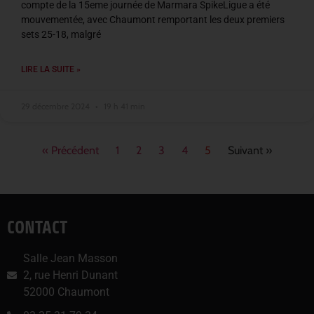
compte de la 15eme journée de Marmara SpikeLigue a été
mouvementée, avec Chaumont remportant les deux premiers
sets 25-18, malgré
LIRE LA SUITE »
29 décembre 2024
19 h 41 min
« Précédent
1
2
3
4
5
Suivant »
CONTACT
Salle Jean Masson
2, rue Henri Dunant
52000 Chaumont