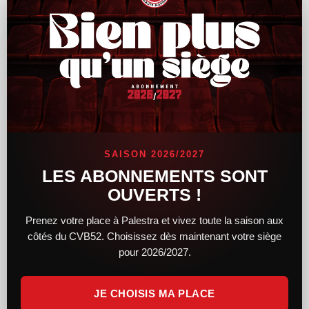
Le CVB52 connaît son adversaire pour la
demi-finale de Coupe de France
SAISON 2026/2027
Alors que le tirage au sort des demi-finales féminines et
LES ABONNEMENTS SONT
masculines de la Coupe de France a lieu hier soir, le CVB52
OUVERTS !
connaît désormais son adversaire. Du côté des femmes,
Prenez votre place à Palestra et vivez toute la saison aux
LIRE LA SUITE »
côtés du CVB52. Choisissez dès maintenant votre siège
pour 2026/2027.
14 février 2025
11 h 34 min
JE CHOISIS MA PLACE