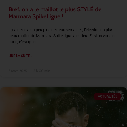
Bref, on a le maillot le plus STYLÉ de
Marmara SpikeLigue !
Il y a de cela un peu plus de deux semaines, l’élection du plus
beau maillot de Marmara SpikeLigue a eu lieu. Et si on vous en
parle, c’est qu’en
LIRE LA SUITE »
7 mars 2025
15 h 00 min
ACTUALITÉS