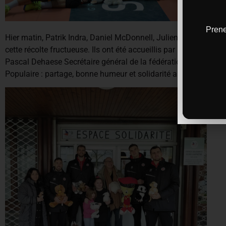
Prene
Hier matin, Patrik Indra, Daniel McDonnell, Julien Lecat et Se
cette récolte fructueuse. Ils ont été accueillis par plusieurs
Pascal Dehaese Secrétaire général de la fédération de Haute-
Populaire : partage, bonne humeur et solidarité auront été les