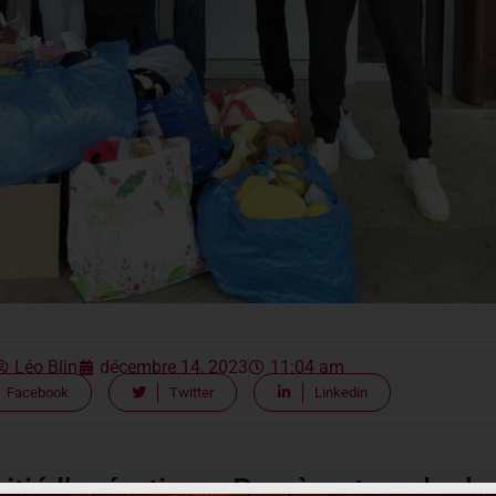
Léo Blin
décembre 14, 2023
11:04 am
Facebook
Twitter
Linkedin
nitié l’opération « Ramène ta peluche