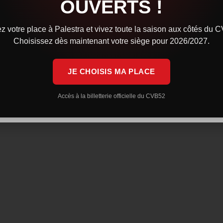
OUVERTS !
z votre place à Palestra et vivez toute la saison aux côtés du 
bastian Closter se sont rendus à l’antenne du Secours Populaire 
Choisissez dès maintenant votre siège pour 2026/2027.
 membres de l’association, dont madame Jessica Prevost Animatric
Marne du Secours Populaire. Les joueurs ont échangé avec les a
JE CHOISIS MA PLACE
 maîtres-mots de leurs conversations.
Accès à la billetterie officielle du CVB52