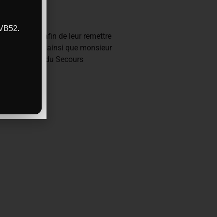
CVB52.
de Chaumont afin de leur remettre
e de l’antenne ainsi que monsieur
cteurs locaux du Secours