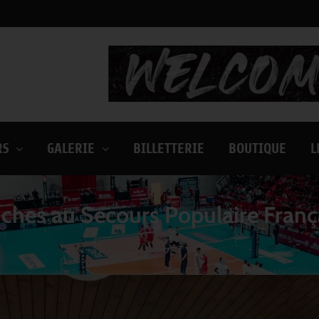
RS
GALERIE
BILLETTERIE
BOUTIQUE
L
ches au Secours Populaire Franç