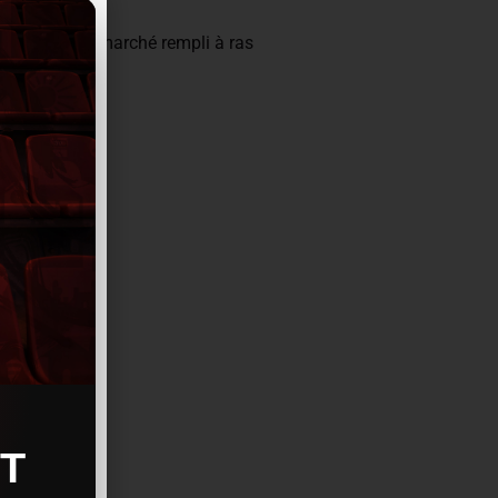
ddies de supermarché rempli à ras
T