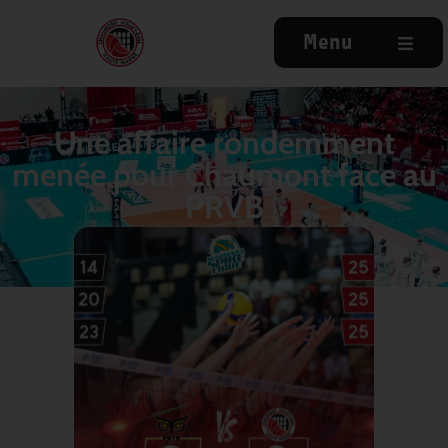
Menu
Une affaire rondemment
menée pour Chaumont face au
PRVB