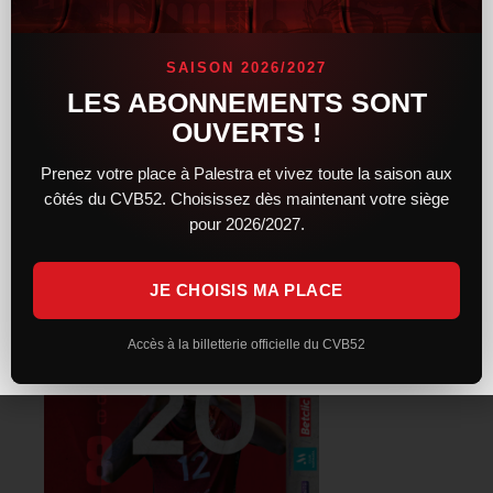
Les Chaumontais font la loi dans tous les secteurs de jeu et
creusent de plus en plus l’écart, jusqu’à porter la marque à +10
SAISON 2026/2027
(11-21).
LES ABONNEMENTS SONT
La fin de set sera à l’image du set, et le CVB52 empochera ce
OUVERTS !
premier set 14-25.
Prenez votre place à Palestra et vivez toute la saison aux
Tout au finish
côtés du CVB52. Choisissez dès maintenant votre siège
pour 2026/2027.
JE CHOISIS MA PLACE
Accès à la billetterie officielle du CVB52