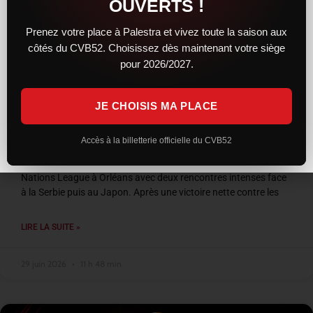
OUVERTS !
Prenez votre place à Palestra et vivez toute la saison aux
côtés du CVB52. Choisissez dès maintenant votre siège
pour 2026/2027.
JE CHOISIS MA PLACE
VNL 2026 : les Bleus entre confirmation et
frustration à Orléans
Accès à la billetterie officielle du CVB52
L’équipe de France a conclu son week-end de Volleyball
Nations League à Orléans avec deux rencontres intenses face
à la Serbie puis au Japon. Après une victoire nette contre les
LIRE LA SUITE »
29 juin 2026
11 h 48 min