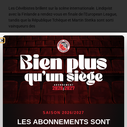
Les Cévébistes brillent sur la scène internationale. Lindqvist
avec la Finlande a rendez-vous en finale de l’European League,
tandis que la République Tchèque et Martin Stetka sont sorti
vainqueurs des
LIRE LA SUITE »
8 juillet 2026
9 h 59 min
ACTUALITÉS
SAISON 2026/2027
LES ABONNEMENTS SONT