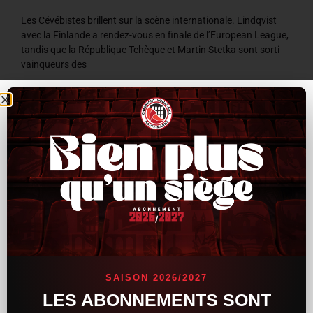
Les Cévébistes brillent sur la scène internationale. Lindqvist
avec la Finlande a rendez-vous en finale de l’European League,
tandis que la République Tchèque et Martin Stetka sont sorti
vainqueurs des
LIRE LA SUITE »
8 juillet 2026
9 h 59 min
ACTUALITÉS
SAISON 2026/2027
LES ABONNEMENTS SONT