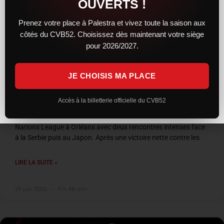
OUVERTS !
Prenez votre place à Palestra et vivez toute la saison aux
côtés du CVB52. Choisissez dès maintenant votre siège
pour 2026/2027.
JE CHOISIS MA PLACE
VNL 2026 : les Bleus entre confirmation et
frustration à Orléans
Accès à la billetterie officielle du CVB52
L’équipe de France a conclu son week-end de Volleyball
Nations League à Orléans avec deux rencontres intenses face
à la Serbie puis au Japon. Après une victoire nette contre les
LIRE LA SUITE »
29 juin 2026
11 h 48 min