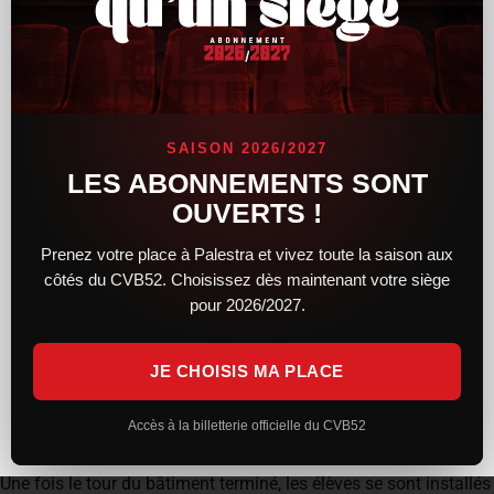
membres du staff (pour l’occasion, Pierre Bouleau, Gilles
Lomba, Raphaël Corre, Stefano Mascia et Antonello Andriani
étaient présents). Cela a permis à tous les élèves de pouvoir
poser leurs questions sur la structure, leur mode de vie, leur
carrière, les envies… et le tout, en français, en anglais et en
italien !
SAISON 2026/2027
LES ABONNEMENTS SONT
OUVERTS !
16h30, un coup de sifflet retentit, Silvano Prandi, le coach
sonne le début de l’entraînement, il est donc temps pour les
Prenez votre place à Palestra et vivez toute la saison aux
joueurs et membre du staff de rejoindre le Taraflex.
côtés du CVB52. Choisissez dès maintenant votre siège
pour 2026/2027.
Pendant ce temps, une visite de Palestra s’effectue pour le
groupe de la Rochotte. Chaque recoin et pièce est visitée puis
expliquée dans son utilisation, que cela soit en semaine ou bien
JE CHOISIS MA PLACE
un soir de match.
Accès à la billetterie officielle du CVB52
Une fois le tour du bâtiment terminé, les élèves se sont installés