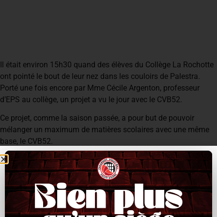
Il était environ 15h30 quand des élèves du Collège La Rochotte
ont pointé le bout de leur nez dans les couloirs de Palestra.
Porté une fois encore par Mme Cécile Argenton, professeur
d’EPS au collège, un projet a vu le jour avec le CVB52.
Ce projet, comme la saison passée, a pour but de pouvoir
mélanger un maximum de matières scolaires avec une même
base, le CVB52.
Au programme de cet après-midi, dans un premier temps, une
entrevue d’une bonne demie heure avec des joueurs et