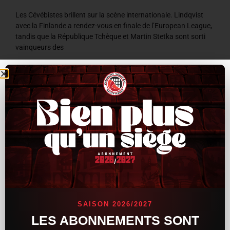
Les Cévébistes brillent sur la scène internationale. Lindqvist
avec la Finlande a rendez-vous en finale de l’European League,
tandis que la République Tchèque et Martin Stetka sont sorti
vainqueurs des
LIRE LA SUITE »
8 juillet 2026
9 h 59 min
ACTUALITÉS
SAISON 2026/2027
LES ABONNEMENTS SONT