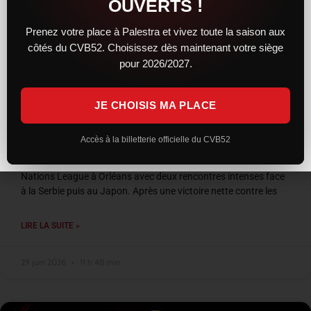
OUVERTS !
Prenez votre place à Palestra et vivez toute la saison aux
côtés du CVB52. Choisissez dès maintenant votre siège
pour 2026/2027.
JE CHOISIS MA PLACE
VNL 2026 : les Bleus entre confirmation et
frustration à Orléans
Accès à la billetterie officielle du CVB52
L’équipe de France a conclu son week-end de Volleyball
Nations League à Orléans avec deux rencontres intenses face
à la Serbie puis au Japon. Après une victoire nette contre les
LIRE LA SUITE »
29 juin 2026
11 h 48 min