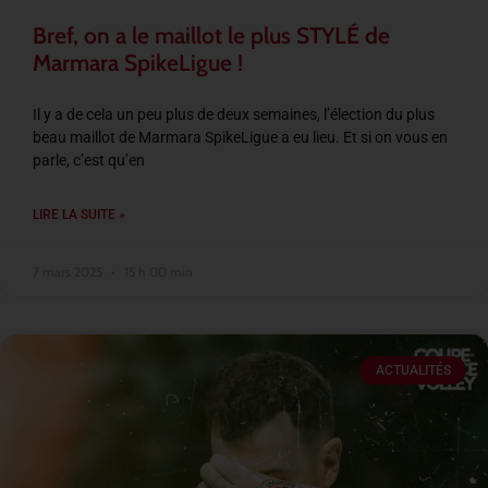
Bref, on a le maillot le plus STYLÉ de
Marmara SpikeLigue !
Il y a de cela un peu plus de deux semaines, l’élection du plus
beau maillot de Marmara SpikeLigue a eu lieu. Et si on vous en
parle, c’est qu’en
LIRE LA SUITE »
7 mars 2025
15 h 00 min
ACTUALITÉS