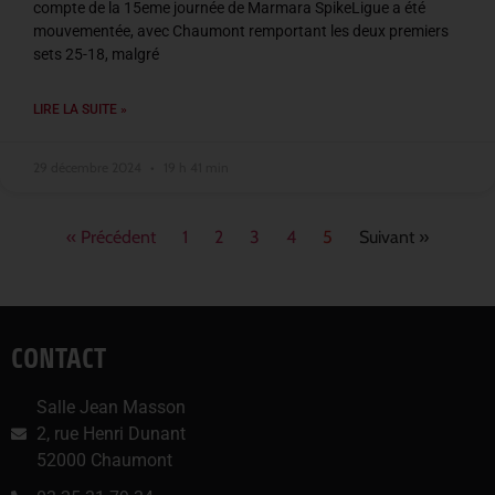
compte de la 15eme journée de Marmara SpikeLigue a été
mouvementée, avec Chaumont remportant les deux premiers
sets 25-18, malgré
LIRE LA SUITE »
29 décembre 2024
19 h 41 min
« Précédent
1
2
3
4
5
Suivant »
CONTACT
Salle Jean Masson
2, rue Henri Dunant
52000 Chaumont