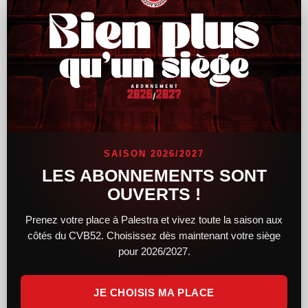
Le CVB52 connaît son adversaire pour la
demi-finale de Coupe de France
SAISON 2026/2027
Alors que le tirage au sort des demi-finales féminines et
LES ABONNEMENTS SONT
masculines de la Coupe de France a lieu hier soir, le CVB52
OUVERTS !
connaît désormais son adversaire. Du côté des femmes,
Prenez votre place à Palestra et vivez toute la saison aux
LIRE LA SUITE »
côtés du CVB52. Choisissez dès maintenant votre siège
pour 2026/2027.
14 février 2025
11 h 34 min
JE CHOISIS MA PLACE