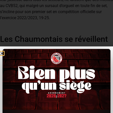
au CVB52, qui malgré un sursaut d’orgueil en toute fin de set,
s’incline pour son premier set en compétition officielle sur
l’exercice 2022/2023, 19-25.
Les Chaumontais se réveillent
Dans ce deuxième acte, les Cévébistes montrent un tout autre
visage aux quelques 1.600 spectateurs présents ce soir à
Palestra, en menant désormais la danse tout au long du set,
grâce notamment à un secteur service / réception retrouvé.
Mais trop confiants peut-être, et certainement du fait d’un
MHSC retrouvant des couleurs, le CVB52 se fait peur en fin de
set voyant ses adversaires revenir à deux petits points. Mais
deux points qui suffiront à empocher ce second set, et ainsi
revenir à hauteur, 1 set partout (25-23).