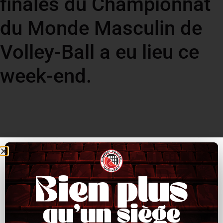
finales du Championnat
du Monde Masculin de
Volley-Ball a eu lieu ce
week-end.
La Slovénie et l’Italie qualifiés
En effet, deux huitièmes de finales se sont déroulés le samedi 3
septembre. La Slovénie a dominé l’Allemagne (3-1) samedi, en
huitièmes de finale du Mondial, et affrontera le vainqueur de
Pays-Bas-Ukraine en quarts de finale. Championne d’Europe en
titre, l’Italie a assuré sa place en quarts de finale en s’imposant