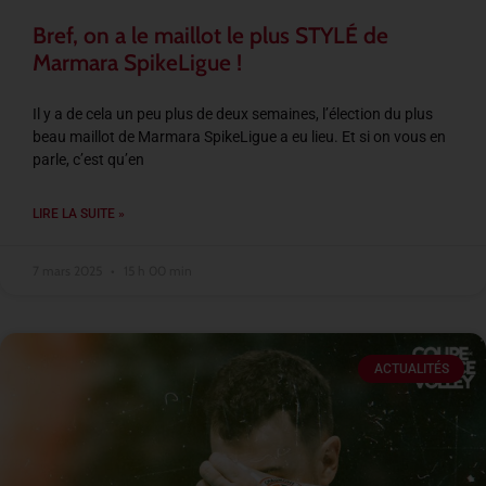
Bref, on a le maillot le plus STYLÉ de
Marmara SpikeLigue !
Il y a de cela un peu plus de deux semaines, l’élection du plus
beau maillot de Marmara SpikeLigue a eu lieu. Et si on vous en
parle, c’est qu’en
LIRE LA SUITE »
7 mars 2025
15 h 00 min
ACTUALITÉS