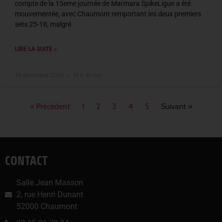
compte de la 15eme journée de Marmara SpikeLigue a été
mouvementée, avec Chaumont remportant les deux premiers
sets 25-18, malgré
LIRE LA SUITE »
29 décembre 2024
19 h 41 min
« Précédent
1
2
3
4
5
Suivant »
CONTACT
Salle Jean Masson
2, rue Henri Dunant
52000 Chaumont