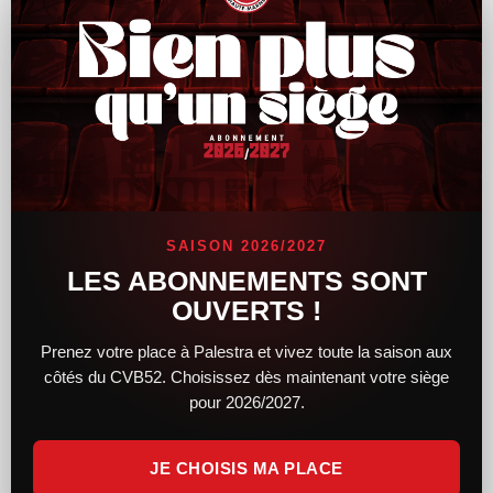
Le CVB52 connaît son adversaire pour la
demi-finale de Coupe de France
SAISON 2026/2027
Alors que le tirage au sort des demi-finales féminines et
LES ABONNEMENTS SONT
masculines de la Coupe de France a lieu hier soir, le CVB52
OUVERTS !
connaît désormais son adversaire. Du côté des femmes,
Prenez votre place à Palestra et vivez toute la saison aux
LIRE LA SUITE »
côtés du CVB52. Choisissez dès maintenant votre siège
pour 2026/2027.
14 février 2025
11 h 34 min
JE CHOISIS MA PLACE