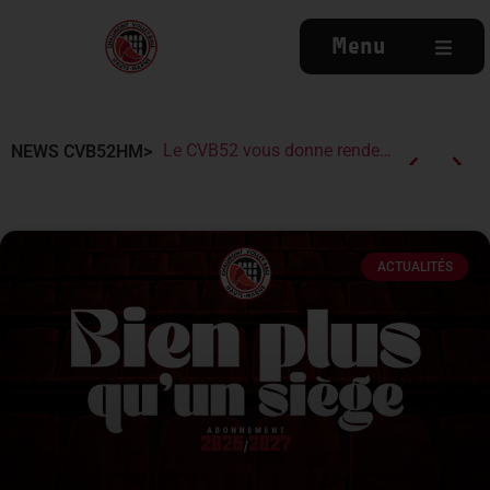
Menu
Campagne d’abonnements 2026/2027 : des tarifs en baisse pour vivre encore plus d’émotions à Palestra !
Le CVB52 présent au tournoi Inter-EPIDE de Langres 2026
Le CVB52 vous donne rendez-vous à Chaumont Plage cet été
Lindqvist et la Finlande vainqueurs de l’European League ce week-end
NEWS CVB52HM>
ACTUALITÉS