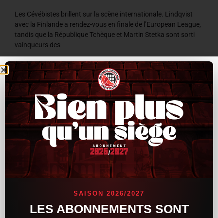
Les Cévébistes brillent sur la scène internationale. Lindqvist
avec la Finlande a rendez-vous en finale de l’European League,
tandis que la République Tchèque et Martin Stetka sont sorti
vainqueurs des
LIRE LA SUITE »
8 juillet 2026
9 h 59 min
ACTUALITÉS
SAISON 2026/2027
LES ABONNEMENTS SONT