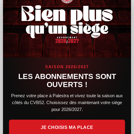
Le CVB52 connaît son adversaire pour la
demi-finale de Coupe de France
SAISON 2026/2027
Alors que le tirage au sort des demi-finales féminines et
LES ABONNEMENTS SONT
masculines de la Coupe de France a lieu hier soir, le CVB52
OUVERTS !
connaît désormais son adversaire. Du côté des femmes,
Prenez votre place à Palestra et vivez toute la saison aux
LIRE LA SUITE »
côtés du CVB52. Choisissez dès maintenant votre siège
pour 2026/2027.
14 février 2025
11 h 34 min
JE CHOISIS MA PLACE