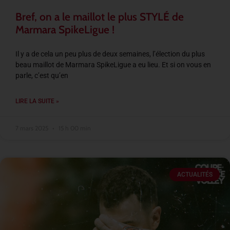
Bref, on a le maillot le plus STYLÉ de
Marmara SpikeLigue !
Il y a de cela un peu plus de deux semaines, l’élection du plus
beau maillot de Marmara SpikeLigue a eu lieu. Et si on vous en
parle, c’est qu’en
LIRE LA SUITE »
7 mars 2025
15 h 00 min
ACTUALITÉS