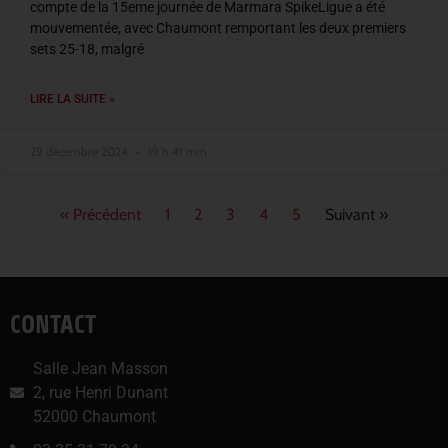
compte de la 15eme journée de Marmara SpikeLigue a été
mouvementée, avec Chaumont remportant les deux premiers
sets 25-18, malgré
LIRE LA SUITE »
29 décembre 2024
19 h 41 min
« Précédent
1
2
3
4
5
Suivant »
CONTACT
Salle Jean Masson
2, rue Henri Dunant
52000 Chaumont