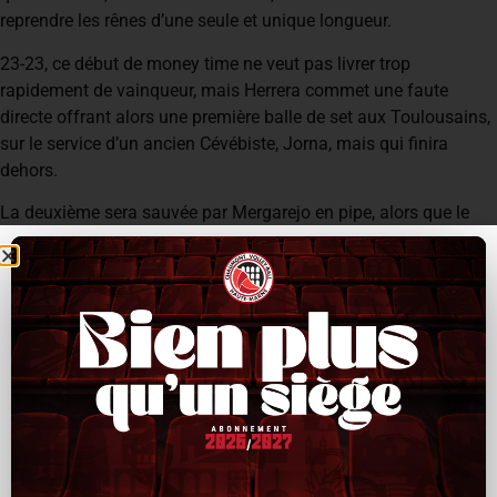
reprendre les rênes d’une seule et unique longueur.
23-23, ce début de money time ne veut pas livrer trop
rapidement de vainqueur, mais Herrera commet une faute
directe offrant alors une première balle de set aux Toulousains,
sur le service d’un ancien Cévébiste, Jorna, mais qui finira
dehors.
La deuxième sera sauvée par Mergarejo en pipe, alors que le
CVB52 reprendra l’ascendant le point d’après sur un service de
Corre, 26-25.
Ils l’emporteront finalement 28-26 dans la douleur.
Relâchement sans