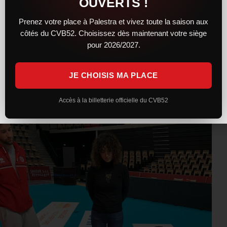
OUVERTS !
Prenez votre place à Palestra et vivez toute la saison aux
côtés du CVB52. Choisissez dès maintenant votre siège
Le CVB52 tient à nouveau à remercier ses deux intervenants
pour 2026/2027.
pour leur pédagogie, leur aisance à transmettre et leur
disponibilité !
JE CHOISIS MA PLACE
Accès à la billetterie officielle du CVB52