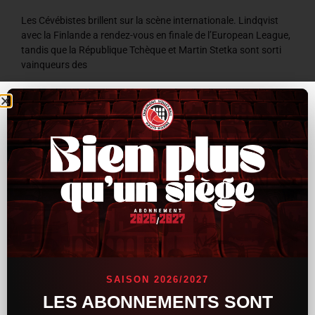
Les Cévébistes brillent sur la scène internationale. Lindqvist
avec la Finlande a rendez-vous en finale de l’European League,
tandis que la République Tchèque et Martin Stetka sont sorti
vainqueurs des
LIRE LA SUITE »
8 juillet 2026
9 h 59 min
ACTUALITÉS
SAISON 2026/2027
LES ABONNEMENTS SONT