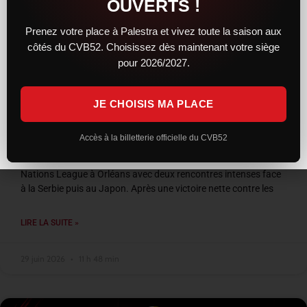
OUVERTS !
Prenez votre place à Palestra et vivez toute la saison aux
côtés du CVB52. Choisissez dès maintenant votre siège
pour 2026/2027.
JE CHOISIS MA PLACE
VNL 2026 : les Bleus entre confirmation et
frustration à Orléans
Accès à la billetterie officielle du CVB52
L’équipe de France a conclu son week-end de Volleyball
Nations League à Orléans avec deux rencontres intenses face
à la Serbie puis au Japon. Après une victoire nette contre les
LIRE LA SUITE »
29 juin 2026
11 h 48 min