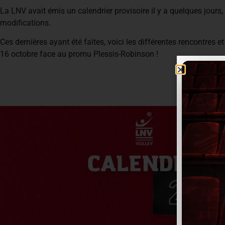
La LNV avait émis un calendrier provisoire il y a quelques jours
modifications.
Ces dernières ayant été faites, voici les différentes rencontres e
16 octobre face au promu Plessis-Robinson !