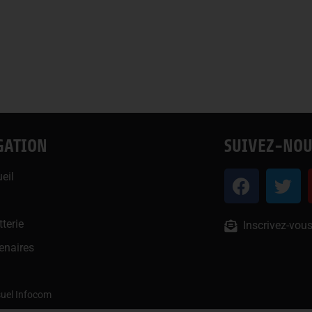
GATION
SUIVEZ-NOU
eil
u
tterie
Inscrivez-vous
enaires
isuel Infocom