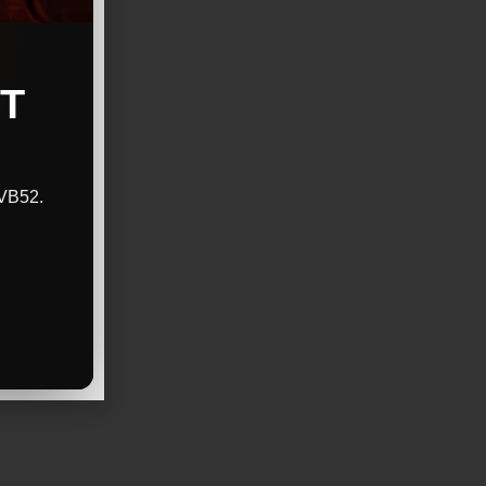
T
CVB52.