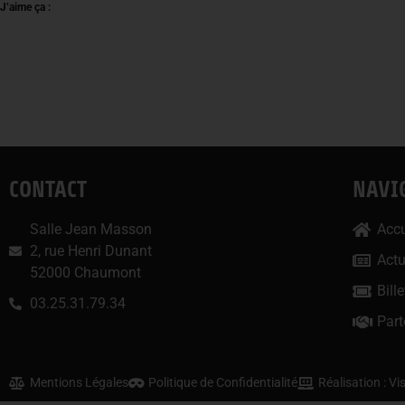
J’aime ça :
CONTACT
NAVI
Salle Jean Masson
Accu
2, rue Henri Dunant
Act
52000 Chaumont
Bille
03.25.31.79.34
Part
Mentions Légales
Politique de Confidentialité
Réalisation : V