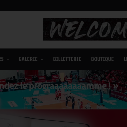
RS
GALERIE
BILLETTERIE
BOUTIQUE
L
dez le prograaaaaaaamme ! »