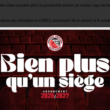
, les clubs avaient alors la possibilité durant un certain laps d
t dates qui attendent le CVB52, lancement de la saison le 8 octobr