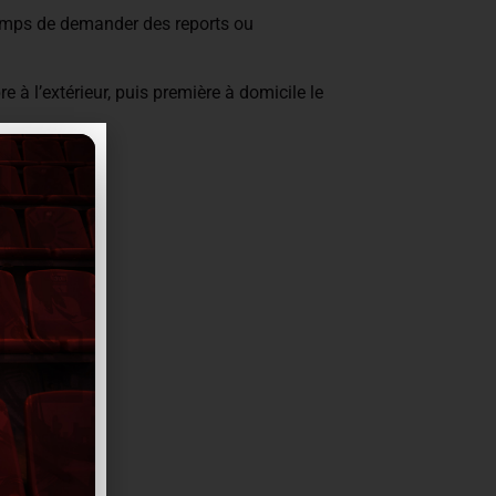
e temps de demander des reports ou
e à l’extérieur, puis première à domicile le