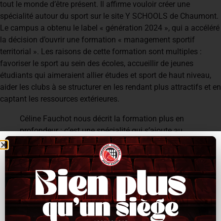
tout le monde d’être présent. Il affirme vouloir créer une
spécialité autour du sport sur le site Y SCHOOLS de Chaumont.
Le campus a obtenu le label « génération 2024 », qui a accéléré
la décision d’ouvrir une formation « management sportif
territorial ». Les raisons de cette formation sont multiples :
favoriser le sport au sein des écoles, accueillir de jeunes
étudiants qui aimeraient allier études et sport de haut niveau,
aider les clubs à se structurer en les rendant plus attractifs et en
captant les ressources extérieures.
Céline Fauchot nous décrit la formation plus en
profondeur : c’est une spécialité qui s’ajoute au
Bachelor, une formation en 3 ans. Les matières sont
multiples : sciences de gestion et management
globaux, management autour du sport, marketing,
événementiel, sponsoring…
Le but étant de préparer les étudiants à des postes de
managers intermédiaires. La formation est disponible sous