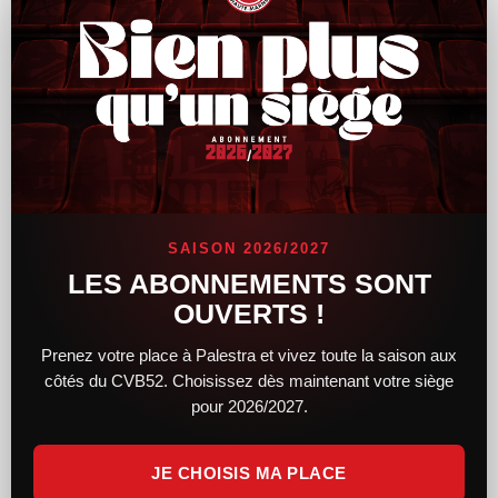
Le CVB52 connaît son adversaire pour la
demi-finale de Coupe de France
SAISON 2026/2027
Alors que le tirage au sort des demi-finales féminines et
LES ABONNEMENTS SONT
masculines de la Coupe de France a lieu hier soir, le CVB52
OUVERTS !
connaît désormais son adversaire. Du côté des femmes,
Prenez votre place à Palestra et vivez toute la saison aux
LIRE LA SUITE »
côtés du CVB52. Choisissez dès maintenant votre siège
pour 2026/2027.
14 février 2025
11 h 34 min
JE CHOISIS MA PLACE