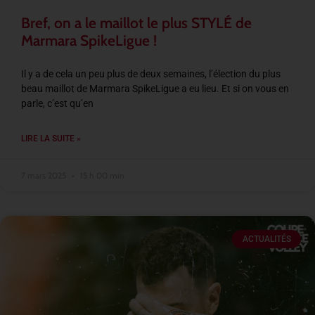
Bref, on a le maillot le plus STYLÉ de
Marmara SpikeLigue !
Il y a de cela un peu plus de deux semaines, l’élection du plus
beau maillot de Marmara SpikeLigue a eu lieu. Et si on vous en
parle, c’est qu’en
LIRE LA SUITE »
7 mars 2025
15 h 00 min
ACTUALITÉS