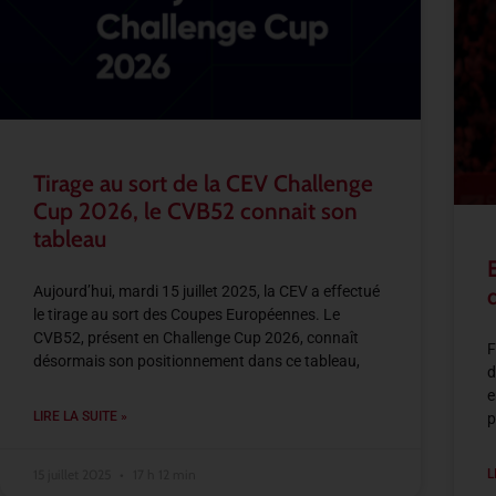
Tirage au sort de la CEV Challenge
Cup 2026, le CVB52 connait son
tableau
Aujourd’hui, mardi 15 juillet 2025, la CEV a effectué
le tirage au sort des Coupes Européennes. Le
CVB52, présent en Challenge Cup 2026, connaît
F
désormais son positionnement dans ce tableau,
d
e
LIRE LA SUITE »
p
15 juillet 2025
17 h 12 min
L