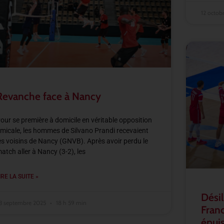
12 octob
Revanche face à Nancy
our se première à domicile en véritable opposition
micale, les hommes de Silvano Prandi recevaient
es voisins de Nancy (GNVB). Après avoir perdu le
atch aller à Nancy (3-2), les
IRE LA SUITE »
Désil
3 septembre 2025
18 h 59 min
Franc
épuis