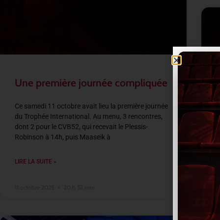
Une première journée compliquée
Ce samedi 11 octobre avait lieu la première journée
du Trophée International. Au menu, 3 rencontres,
A
dont 2 pour le CVB52, qui recevait le Plessis-
a
Robinson à 14h, puis Maaseik à
c
S
LIRE LA SUITE »
L
11 octobre 2025
20 h 52 min
1