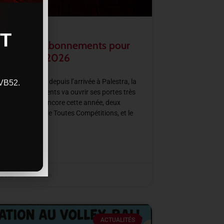
T
rture des abonnements pour
aison 2025/2026
haque saison depuis l’arrivée à Palestra, la
CVB52.
ne d’abonnements va ouvrir ses portes très
nement. Avec encore cette année, deux
’abonnements, le Toutes Compétitions, et le
Régulière.
SUITE »
t 2025
11 h 52 min
ACTUALITÉS