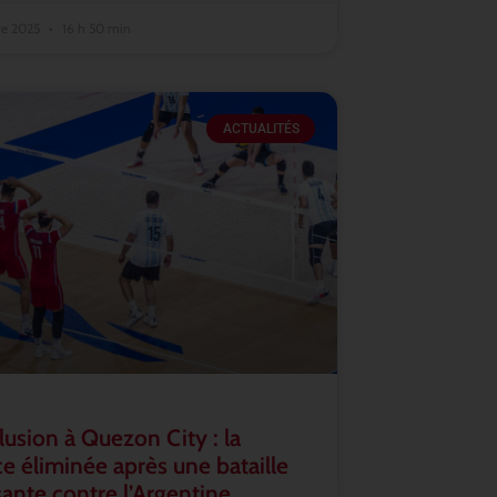
re 2025
16 h 50 min
ACTUALITÉS
lusion à Quezon City : la
e éliminée après une bataille
ante contre l’Argentine