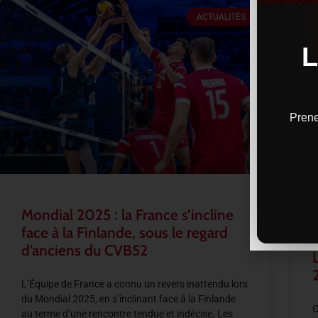
ACTUALITÉS
Prene
Mondial 2025 : la France s’incline
face à la Finlande, sous le regard
d’anciens du CVB52
L’Équipe de France a connu un revers inattendu lors
du Mondial 2025, en s’inclinant face à la Finlande
C
au terme d’une rencontre tendue et indécise. Les