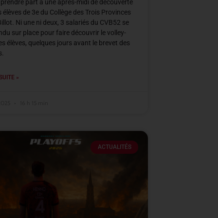
à prendre part à une après-midi de découverte
s élèves de 3e du Collège des Trois Provinces
Billot. Ni une ni deux, 3 salariés du CVB52 se
ndu sur place pour faire découvrir le volley-
ces élèves, quelques jours avant le brevet des
s.
SUITE »
 2025
16 h 15 min
ACTUALITÉS