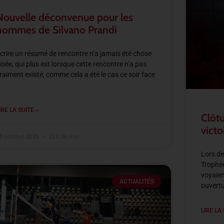
Nouvelle déconvenue pour les
hommes de Silvano Prandi
crire un résumé de rencontre n’a jamais été chose
isée, qui plus est lorsque cette rencontre n’a pas
raiment existé, comme cela a été le cas ce soir face
IRE LA SUITE »
Clôtu
victo
8 octobre 2025
22 h 26 min
Lors de
Trophée
voyaien
ACTUALITÉS
ouvertu
LIRE LA 