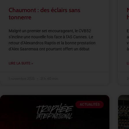
Chaumont : des éclairs sans
tonnerre
Malgré un premier set encourageant, le CVB52
E
s’incline une nouvelle fois face à l’AS Cannes. Le
a
retour d’Alexandros Raptis et la bonne prestation
v
d’Alex Saaremaa ont pourtant offert un début
à
LIRE LA SUITE »
L
1 novembre 2025
21 h 40 min
2
ACTUALITÉS