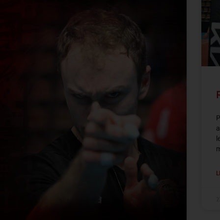
P
a
l
m
L
2