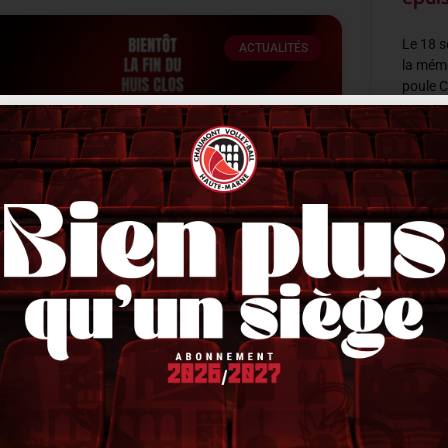
Le 18 
ACTUALITÉS
la mémo
poule 
Quezon 
LIRE LA 
Les entraînements bientôt ouverts
au public
18 sept
lors que la reprise a lieu mi août pour les premiers
rrivants cette saison, comme à son habitude, le
lub n’a pas ouvert les entraînements au public.
euls quelques privilégiés
IRE LA SUITE »
1 septembre 2025
10 h 53 min