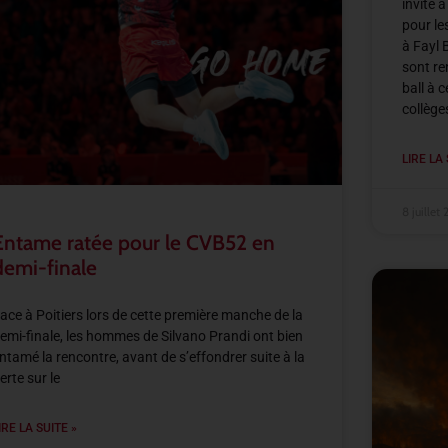
invité 
pour le
à Fayl 
sont re
ball à 
collège
LIRE LA 
8 juillet
Entame ratée pour le CVB52 en
demi-finale
ace à Poitiers lors de cette première manche de la
emi-finale, les hommes de Silvano Prandi ont bien
ntamé la rencontre, avant de s’effondrer suite à la
erte sur le
IRE LA SUITE »