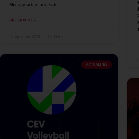
B
Bleus, pourtant armés de
d
C
LIRE LA SUITE »
p
q
16 septembre 2025
15 h 33 min
L
9
ACTUALITÉS