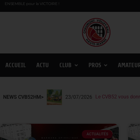
ENSEMBLE pour la VICTOIRE !
ACCUEIL
ACTU
CLUB
PROS
AMATEU
Le CVB52 vous donn
Le CVB52 présent au
Lindqvist et la Fin
NEWS CVB52HM>
23/07/2026
ACTUALITÉS