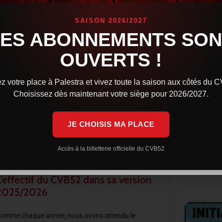
SAISON 2026/2027
ACTUALITÉS
LES ABONNEMENTS SON
Ouve
OUVERTS !
la s
Comme c
z votre place à Palestra et vivez toute la saison aux côtés du 
campag
Choisissez dès maintenant votre siège pour 2026/2027.
prochai
types d
Saison 
JE CHOISIS MA PLACE
LIRE LA 
Accès à la billetterie officielle du CVB52
29 juille
L’effectif du CVB52 dans sa version
2025/2026
omme chaque année, nous avons attendu le