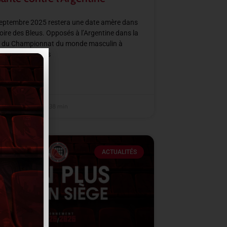
septembre 2025 restera une date amère dans
ire des Bleus. Opposés à l’Argentine dans la
C du Championnat du monde masculin à
City, les joueurs
SUITE »
embre 2025
14 h 38 min
ACTUALITÉS