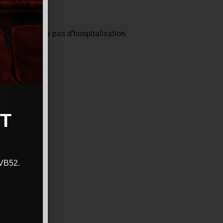
utres, il n’y a pas d’hospitalisation.
T
CVB52.