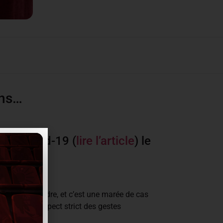
ons…
f au Covid-19 (
lire l’article
) le
pas fait attendre, et c’est une marée de cas
 malgré le respect strict des gestes