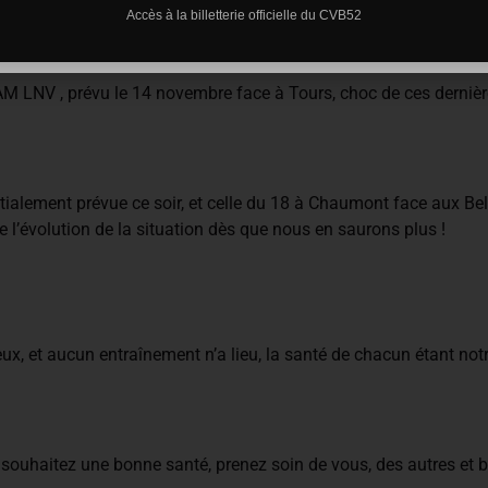
Accès à la billetterie officielle du CVB52
M LNV , prévu le 14 novembre face à Tours, choc de ces dernière
nitialement prévue ce soir, et celle du 18 à Chaumont face aux B
l’évolution de la situation dès que nous en saurons plus !
x, et aucun entraînement n’a lieu, la santé de chacun étant notre 
 souhaitez une bonne santé, prenez soin de vous, des autres et