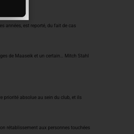
s années, est reporté, du fait de cas
elges de Maaseik et un certain… Mitch Stahl
priorité absolue au sein du club, et ils
 bon rétablissement aux personnes touchées