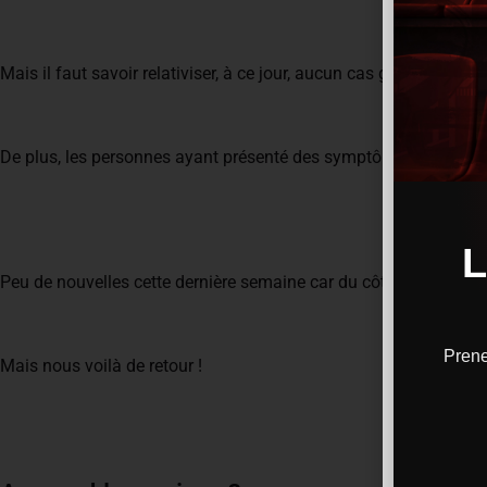
Mais il faut savoir relativiser, à ce jour, aucun cas grave n’est 
De plus, les personnes ayant présenté des symptômes commencen
Peu de nouvelles cette dernière semaine car du côté de la com
Prene
Mais nous voilà de retour !