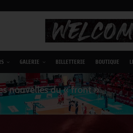
RS
GALERIE
BILLETTERIE
BOUTIQUE
L
s nouvelles du « front »