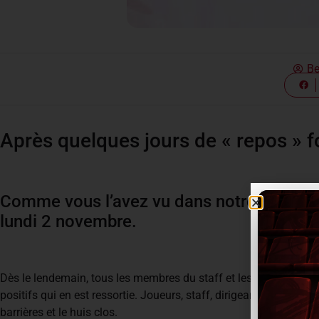
Be
Après quelques jours de « repos » fo
Comme vous l’avez vu dans notre dernier ar
lundi 2 novembre.
Dès le lendemain, tous les membres du staff et les joueurs se ren
positifs qui en est ressortie. Joueurs, staff, dirigeants, bénévo
barrières et le huis clos.