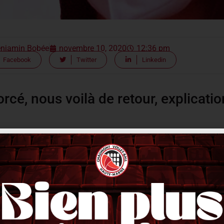
njamin Bobée
novembre 10, 2020
12:36 pm
Facebook
Twitter
Linkedin
rcé, nous voilà de retour, explicati
ticle, un des joueurs a s’est révélé positi
daient au laboratoire pour se faire tester. Les résultats ne sont 
les, aucun de ces secteurs n’a été épargné malheureusement, et ce,