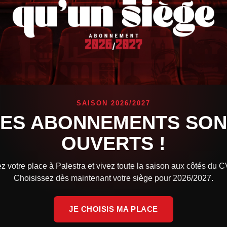
à déploré, et même si certains présentent plus de symptômes que d’a
t, pour la plupart, à remonter la pente.
SAISON 2026/2027
LES ABONNEMENTS SON
munication, nous n’avons pas été épargné non plus…
OUVERTS !
z votre place à Palestra et vivez toute la saison aux côtés du 
Choisissez dès maintenant votre siège pour 2026/2027.
JE CHOISIS MA PLACE