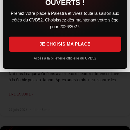
OUVERTS !
Prenez votre place à Palestra et vivez toute la saison aux
côtés du CVB52. Choisissez dès maintenant votre siège
pour 2026/2027.
JE CHOISIS MA PLACE
VNL 2026 : les Bleus entre confirmation et
frustration à Orléans
Accès à la billetterie officielle du CVB52
L’équipe de France a conclu son week-end de Volleyball
Nations League à Orléans avec deux rencontres intenses face
à la Serbie puis au Japon. Après une victoire nette contre les
LIRE LA SUITE »
29 juin 2026
11 h 48 min