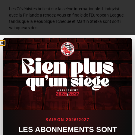
Les Cévébistes brillent sur la scène internationale. Lindqvist
avec la Finlande a rendez-vous en finale de l’European League,
tandis que la République Tchèque et Martin Stetka sont sorti
vainqueurs des
LIRE LA SUITE »
8 juillet 2026
9 h 59 min
ACTUALITÉS
SAISON 2026/2027
LES ABONNEMENTS SONT