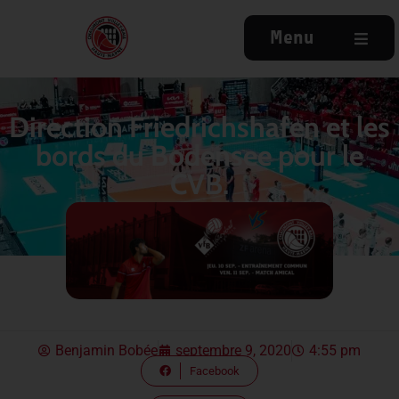
Menu
Direction Friedrichshafen et les
bords du Bodensee pour le
CVB.
Benjamin Bobée
septembre 9, 2020
4:55 pm
Facebook