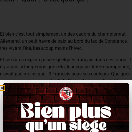
Et bien c’est tout simplement un des cadors du championnat
Allemand, un petit havre de paix au bord du lac de Constance,
très vivant l’été, beaucoup moins l’hiver.
Et ce club a déjà vu passer quelques français dans ses rangs. Il
n’y a pas si longtemps que cela, leur équipe, titrée championne,
n’avait pas moins que…3 Français sous ses couleurs. Quelques
noms connus comme …Baptiste Geiler, Benjamin Toniutti, ou
bien encore Jénia Grebennikov…
A quelques semaines de la reprise du
championnat de Ligue AM.