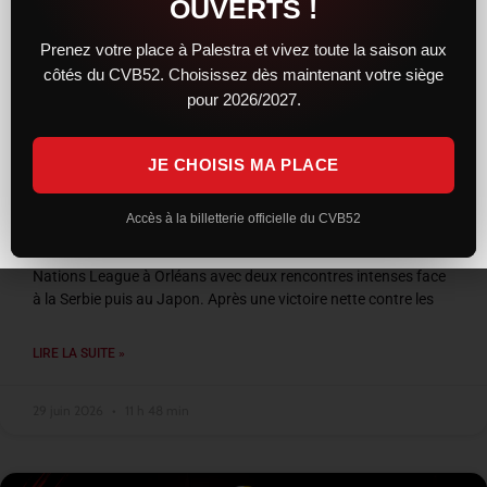
OUVERTS !
Prenez votre place à Palestra et vivez toute la saison aux
côtés du CVB52. Choisissez dès maintenant votre siège
pour 2026/2027.
JE CHOISIS MA PLACE
VNL 2026 : les Bleus entre confirmation et
frustration à Orléans
Accès à la billetterie officielle du CVB52
L’équipe de France a conclu son week-end de Volleyball
Nations League à Orléans avec deux rencontres intenses face
à la Serbie puis au Japon. Après une victoire nette contre les
LIRE LA SUITE »
29 juin 2026
11 h 48 min