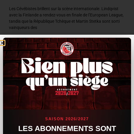
Les Cévébistes brillent sur la scène internationale. Lindqvist
avec la Finlande a rendez-vous en finale de l’European League,
tandis que la République Tchèque et Martin Stetka sont sorti
vainqueurs des
LIRE LA SUITE »
8 juillet 2026
9 h 59 min
ACTUALITÉS
SAISON 2026/2027
LES ABONNEMENTS SONT