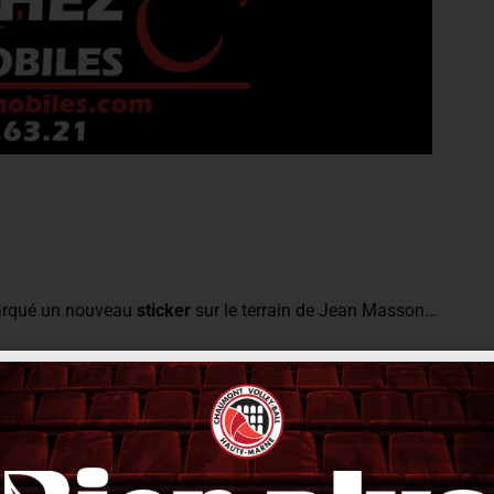
marqué un nouveau
sticker
sur le terrain de Jean Masson…