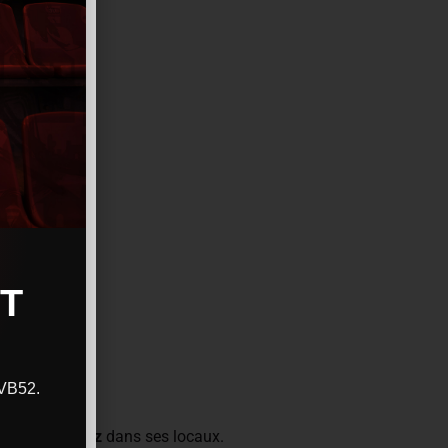
T
CVB52.
ador Sanchez
dans ses locaux.