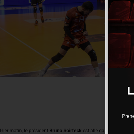
Prene
Hier matin, le président
Bruno Soirfeck
est allé dans les bureau