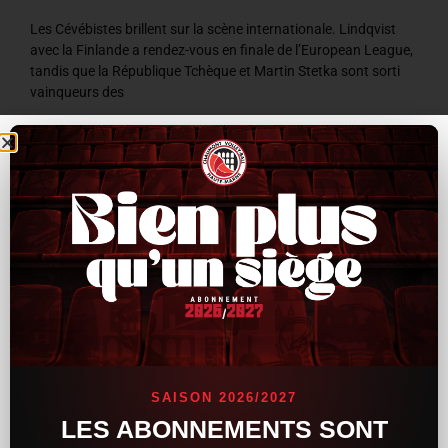
Les Cévébistes brillent sur la scène internationale. Lindqvist
avec la Finlande a rendez-vous en finale de l’European League,
tandis que la République Tchèque et Martin Stetka sont sorti
vainqueurs des
LIRE LA SUITE »
8 juillet 2026
9 h 59 min
ACTUALITÉS
SAISON 2026/2027
LES ABONNEMENTS SONT