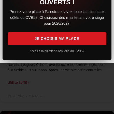
OUVERTS !
Prenez votre place à Palestra et vivez toute la saison aux
côtés du CVB52. Choisissez dès maintenant votre siège
pour 2026/2027.
JE CHOISIS MA PLACE
VNL 2026 : les Bleus entre confirmation et
frustration à Orléans
Accès à la billetterie officielle du CVB52
L’équipe de France a conclu son week-end de Volleyball
Nations League à Orléans avec deux rencontres intenses face
à la Serbie puis au Japon. Après une victoire nette contre les
LIRE LA SUITE »
29 juin 2026
11 h 48 min