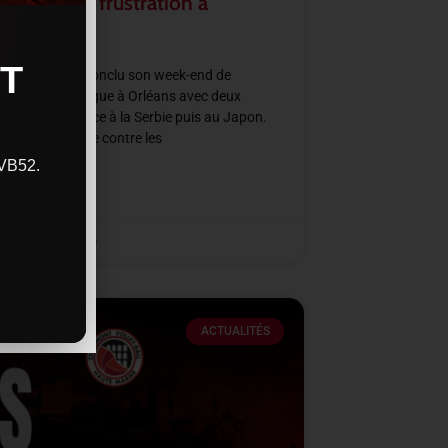
rmation et frustration à
ans
T
e de France a conclu son week-end de
all Nations League à Orléans avec deux
res intenses face à la Serbie puis au Japon.
ne victoire nette contre les
CVB52.
SUITE »
2026
11 h 48 min
ACTUALITÉS