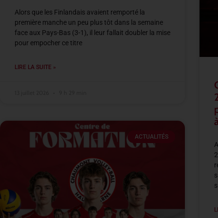
Alors que les Finlandais avaient remporté la
première manche un peu plus tôt dans la semaine
face aux Pays-Bas (3-1), il leur fallait doubler la mise
pour empocher ce titre
LIRE LA SUITE »
13 juillet 2026
9 h 29 min
à
ACTUALITÉS
A
2
r
s
s
L