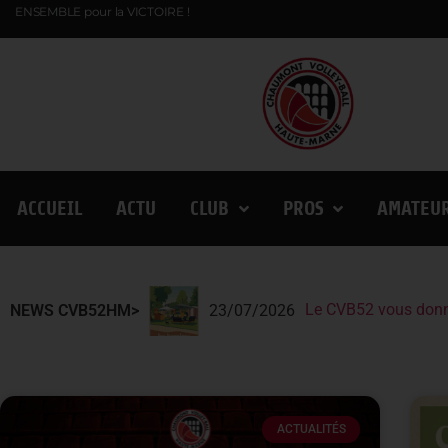
ENSEMBLE pour la VICTOIRE !
ACCUEIL
ACTU
CLUB
PROS
AMATEU
Le CVB52 vous donn
Le CVB52 présent au
Lindqvist et la Fin
NEWS CVB52HM>
23/07/2026
ACTUALITÉS