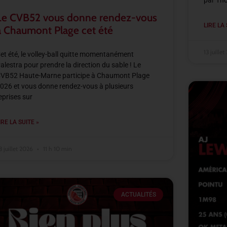
par Th
Le CVB52 vous donne rendez-vous
LIRE LA 
à Chaumont Plage cet été
13 juille
et été, le volley-ball quitte momentanément
alestra pour prendre la direction du sable ! Le
VB52 Haute-Marne participe à Chaumont Plage
026 et vous donne rendez-vous à plusieurs
eprises sur
IRE LA SUITE »
3 juillet 2026
11 h 10 min
ACTUALITÉS