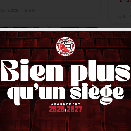
LIRE LA 
0 juillet 2026
16 h 56 min
9 juillet
ACTUALITÉS
Lindqvist en finale, Stetka en or,
VNL 
Liberman en bronze