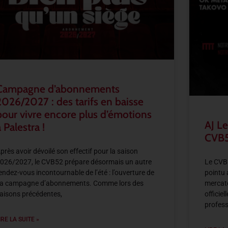
Campagne d’abonnements
2026/2027 : des tarifs en baisse
pour vivre encore plus d’émotions
AJ Le
 Palestra !
CVB5
près avoir dévoilé son effectif pour la saison
026/2027, le CVB52 prépare désormais un autre
Le CVB5
endez-vous incontournable de l’été : l’ouverture de
pointu 
a campagne d’abonnements. Comme lors des
mercato
aisons précédentes,
officie
profess
IRE LA SUITE »