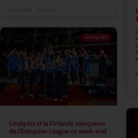
23 juillet 2026
14 h 05 min
C
ACTUALITÉS
P
C
2
r
L
2
Lindqvist et la Finlande vainqueurs
de l’European League ce week-end