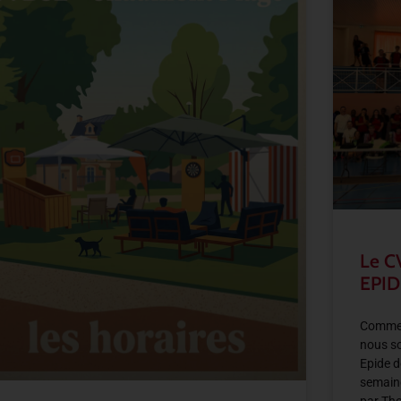
Le C
EPID
Comme 
nous so
Epide d
semain