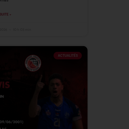
omas
SUITE »
t 2026
10 h 03 min
ACTUALITÉS