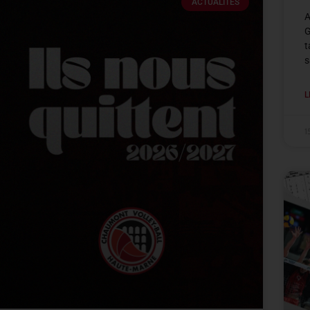
ACTUALITÉS
A
G
t
s
L
1