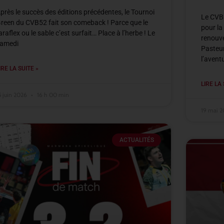
près le succès des éditions précédentes, le Tournoi
Le CVB5
reen du CVB52 fait son comeback ! Parce que le
pour la
araflex ou le sable c’est surfait… Place à l’herbe ! Le
renouve
amedi
Pasteur
l’avent
IRE LA SUITE »
LIRE LA 
5 juin 2026
16 h 00 min
19 mai 
ACTUALITÉS