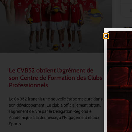
1
Le CVB52 obtient l’agrément de
son Centre de Formation des Clubs
Professionnels
Le CVB52 franchit une nouvelle étape majeure dans
son développement. Le club a officiellement obtenu
l’agrément délivré par la Délégation Régionale
Académique à la Jeunesse, à l’Engagement et aux
Sports