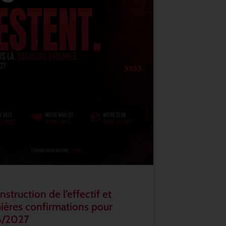
struction de l’effectif et
ières confirmations pour
6/2027