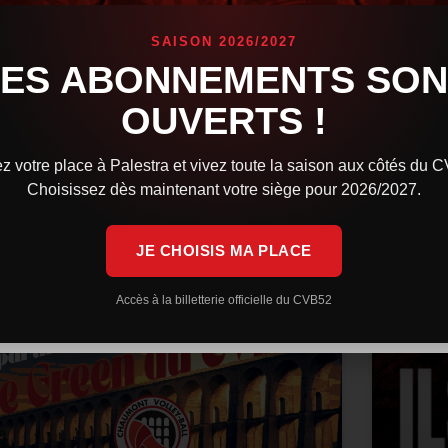
confi
Orlé
es Cévébistes brillent sur la scène internationale.
SAISON 2026/2027
indqvist avec la Finlande a rendez-vous en finale
LES ABONNEMENTS SON
e l’European League, tandis que la République
L’équip
chèque et Martin Stetka sont sorti vainqueurs des
Volleyb
OUVERTS !
rencont
Après u
IRE LA SUITE »
z votre place à Palestra et vivez toute la saison aux côtés du 
LIRE LA 
Choisissez dès maintenant votre siège pour 2026/2027.
 juillet 2026
9 h 59 min
29 juin 
JE CHOISIS MA PLACE
ACTUALITÉS
Accès à la billetterie officielle du CVB52