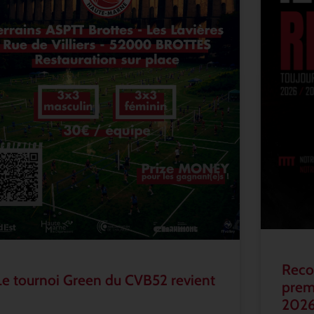
Recon
Le tournoi Green du CVB52 revient
prem
202