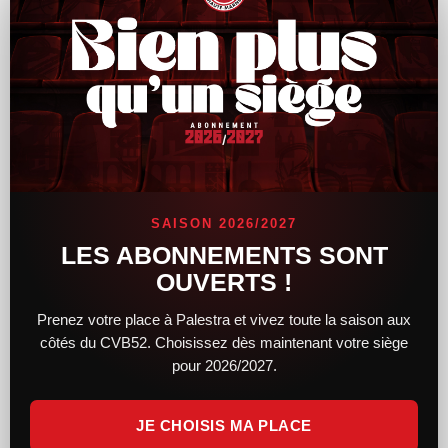
Le CVB52 connaît son adversaire pour la
demi-finale de Coupe de France
SAISON 2026/2027
Alors que le tirage au sort des demi-finales féminines et
LES ABONNEMENTS SONT
masculines de la Coupe de France a lieu hier soir, le CVB52
OUVERTS !
connaît désormais son adversaire. Du côté des femmes,
Prenez votre place à Palestra et vivez toute la saison aux
LIRE LA SUITE »
côtés du CVB52. Choisissez dès maintenant votre siège
pour 2026/2027.
14 février 2025
11 h 34 min
JE CHOISIS MA PLACE