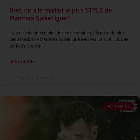
Bref, on a le maillot le plus STYLÉ de
Marmara SpikeLigue !
Il y a de cela un peu plus de deux semaines, l’élection du plus
beau maillot de Marmara SpikeLigue a eu lieu. Et si on vous en
parle, c’est qu’en
LIRE LA SUITE »
7 mars 2025
15 h 00 min
ACTUALITÉS