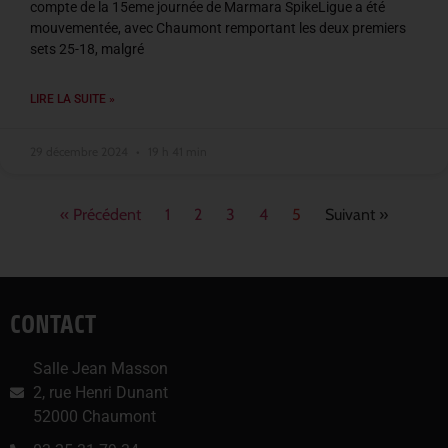
compte de la 15eme journée de Marmara SpikeLigue a été
mouvementée, avec Chaumont remportant les deux premiers
sets 25-18, malgré
LIRE LA SUITE »
29 décembre 2024
19 h 41 min
« Précédent
1
2
3
4
5
Suivant »
CONTACT
Salle Jean Masson
2, rue Henri Dunant
52000 Chaumont