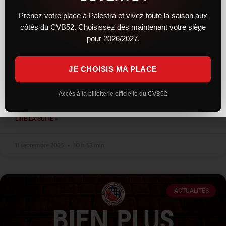
Prenez votre place à Palestra et vivez toute la saison aux
côtés du CVB52. Choisissez dès maintenant votre siège
Les entraînements bientôt ouverts au
pour 2026/2027.
public
JE CHOISIS MA PLACE
Alors que la reprise a lieu mi août pour les premiers arrivants
cette saison, comme à son habitude, le club n’a pas ouvert les
entraînements au public. Seuls quelques privilégiés
Accès à la billetterie officielle du CVB52
LIRE LA SUITE »
11 septembre 2025
10 h 53 min
ACTUALITÉS