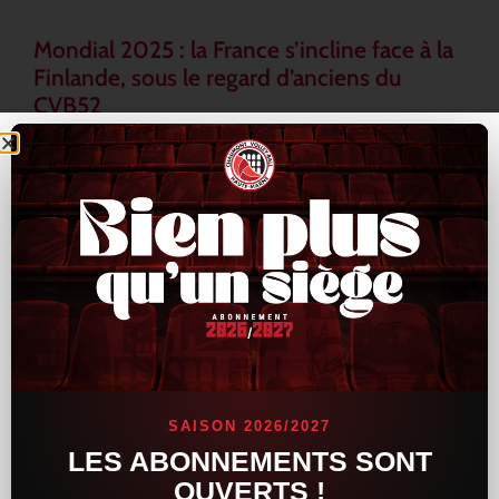
Mondial 2025 : la France s’incline face à la
Finlande, sous le regard d’anciens du
CVB52
L’Équipe de France a connu un revers inattendu lors du
Mondial 2025, en s’inclinant face à la Finlande au terme d’une
rencontre tendue et indécise. Les Bleus, pourtant armés de
LIRE LA SUITE »
16 septembre 2025
15 h 33 min
ACTUALITÉS
SAISON 2026/2027
LES ABONNEMENTS SONT
OUVERTS !