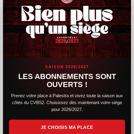
Le CVB52 connaît son adversaire pour la
demi-finale de Coupe de France
SAISON 2026/2027
Alors que le tirage au sort des demi-finales féminines et
LES ABONNEMENTS SONT
masculines de la Coupe de France a lieu hier soir, le CVB52
OUVERTS !
connaît désormais son adversaire. Du côté des femmes,
Prenez votre place à Palestra et vivez toute la saison aux
LIRE LA SUITE »
côtés du CVB52. Choisissez dès maintenant votre siège
pour 2026/2027.
14 février 2025
11 h 34 min
JE CHOISIS MA PLACE