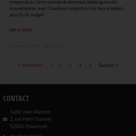
compte de la 15eme journée de Marmara SpikeLigue a été
mouvementée, avec Chaumont remportant les deux premiers
sets 25-18, malgré
LIRE LA SUITE »
29 décembre 2024
19 h 41 min
« Précédent
1
2
3
4
5
Suivant »
CONTACT
Salle Jean Masson
2, rue Henri Dunant
52000 Chaumont