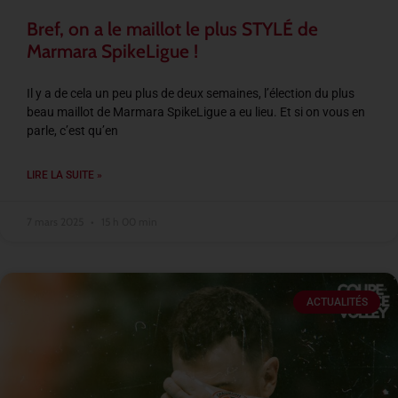
Bref, on a le maillot le plus STYLÉ de
Marmara SpikeLigue !
Il y a de cela un peu plus de deux semaines, l’élection du plus
beau maillot de Marmara SpikeLigue a eu lieu. Et si on vous en
parle, c’est qu’en
LIRE LA SUITE »
7 mars 2025
15 h 00 min
ACTUALITÉS