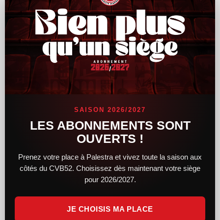
Le CVB52 connaît son adversaire pour la
demi-finale de Coupe de France
SAISON 2026/2027
Alors que le tirage au sort des demi-finales féminines et
LES ABONNEMENTS SONT
masculines de la Coupe de France a lieu hier soir, le CVB52
OUVERTS !
connaît désormais son adversaire. Du côté des femmes,
Prenez votre place à Palestra et vivez toute la saison aux
LIRE LA SUITE »
côtés du CVB52. Choisissez dès maintenant votre siège
pour 2026/2027.
14 février 2025
11 h 34 min
JE CHOISIS MA PLACE