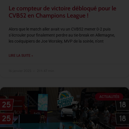
Le compteur de victoire débloqué pour le
CVB52 en Champions League !
Alors que le match aller avait vu un CVB52 mener 0-2 puis
s’écrouler pour finalement perdre au tie-break en Allemagne,
les coéquipiers de Joe Worsley, MVP de la soirée, n’ont
LIRE LA SUITE »
16 janvier 2025
21 h 47 min
ACTUALITÉS