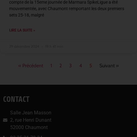
compte de la 15eme journée de Marmara SpikeLigue a été
mouvementée, avec Chaumont remportant les deux premiers
sets 25-18, malgré
LIRE LA SUITE »
29 décembre 2024
19 h 41 min
« Précédent
1
2
3
4
5
Suivant »
CONTACT
Salle Jean Masson
2, rue Henri Dunant
52000 Chaumont