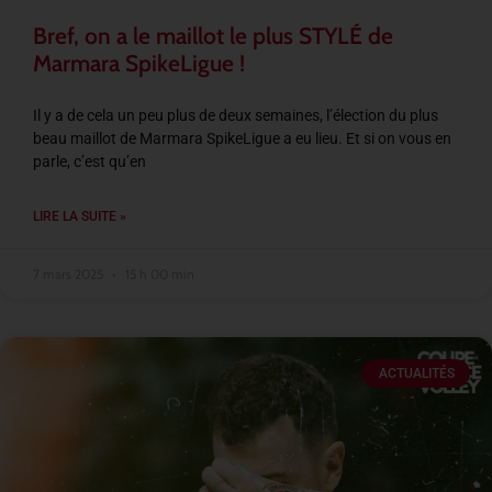
Bref, on a le maillot le plus STYLÉ de
Marmara SpikeLigue !
Il y a de cela un peu plus de deux semaines, l’élection du plus
beau maillot de Marmara SpikeLigue a eu lieu. Et si on vous en
parle, c’est qu’en
LIRE LA SUITE »
7 mars 2025
15 h 00 min
ACTUALITÉS