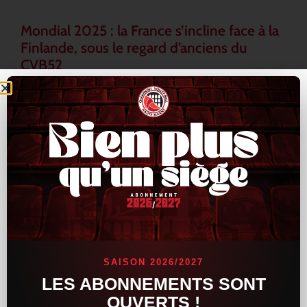
Mondial 2025 : la France s’incline face à la
Finlande, sous le regard d’anciens du
CVB52
L’Équipe de France a connu un revers inattendu lors du
Mondial 2025, en s’inclinant face à la Finlande au terme d’une
rencontre tendue et indécise. Les Bleus, pourtant armés de
LIRE LA SUITE »
16 septembre 2025
15 h 33 min
ACTUALITÉS
SAISON 2026/2027
LES ABONNEMENTS SONT
OUVERTS !