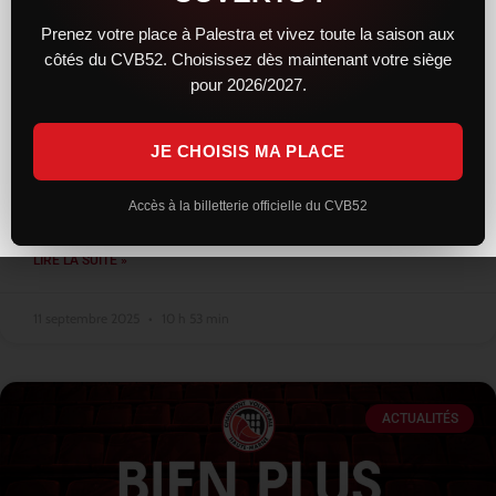
Prenez votre place à Palestra et vivez toute la saison aux
côtés du CVB52. Choisissez dès maintenant votre siège
Les entraînements bientôt ouverts au
pour 2026/2027.
public
JE CHOISIS MA PLACE
Alors que la reprise a lieu mi août pour les premiers arrivants
cette saison, comme à son habitude, le club n’a pas ouvert les
entraînements au public. Seuls quelques privilégiés
Accès à la billetterie officielle du CVB52
LIRE LA SUITE »
11 septembre 2025
10 h 53 min
ACTUALITÉS