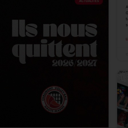
ACTUALITÉS
A
G
t
s
L
1