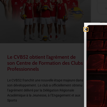
1
Le CVB52 obtient l’agrément de
son Centre de Formation des Clubs
Professionnels
Le CVB52 franchit une nouvelle étape majeure dans
son développement. Le club a officiellement obtenu
l’agrément délivré par la Délégation Régionale
Académique à la Jeunesse, à l’Engagement et aux
Sports