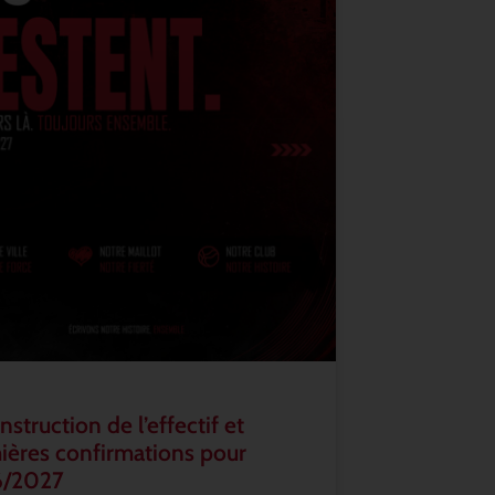
struction de l’effectif et
ières confirmations pour
6/2027