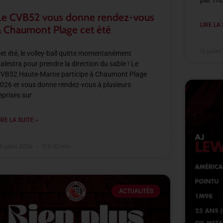
par Th
Le CVB52 vous donne rendez-vous
LIRE LA 
à Chaumont Plage cet été
13 juille
et été, le volley-ball quitte momentanément
alestra pour prendre la direction du sable ! Le
VB52 Haute-Marne participe à Chaumont Plage
026 et vous donne rendez-vous à plusieurs
eprises sur
IRE LA SUITE »
3 juillet 2026
11 h 10 min
ACTUALITÉS