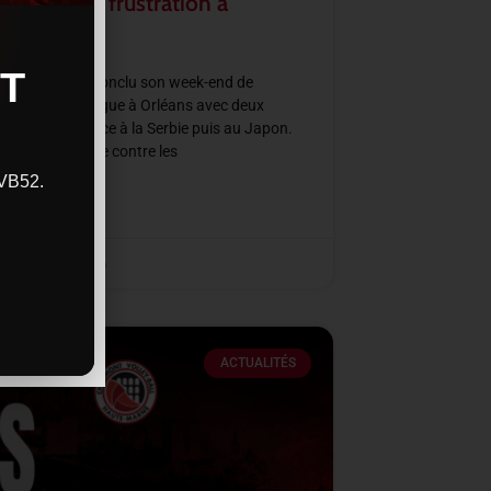
rmation et frustration à
ans
T
e de France a conclu son week-end de
all Nations League à Orléans avec deux
res intenses face à la Serbie puis au Japon.
ne victoire nette contre les
CVB52.
SUITE »
2026
11 h 48 min
ACTUALITÉS