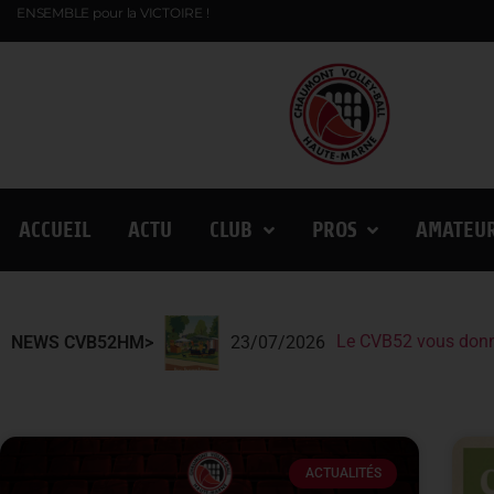
ENSEMBLE pour la VICTOIRE !
ACCUEIL
ACTU
CLUB
PROS
AMATEU
L
Lindqvist et la Fin
NEWS CVB52HM>
23/07/2026
13/07/2026
ACTUALITÉS