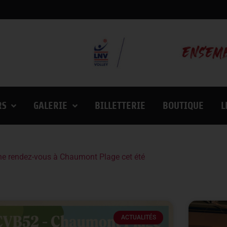
RS
GALERIE
BILLETTERIE
BOUTIQUE
L
lande vainqueurs de l’European League ce week-end
ACTUALITÉS