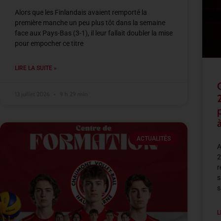
Alors que les Finlandais avaient remporté la
première manche un peu plus tôt dans la semaine
face aux Pays-Bas (3-1), il leur fallait doubler la mise
pour empocher ce titre
LIRE LA SUITE »
13 juillet 2026
9 h 29 min
à
ACTUALITÉS
A
2
r
s
s
L