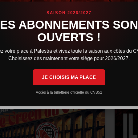
confi
Orlé
es Cévébistes brillent sur la scène internationale.
SAISON 2026/2027
indqvist avec la Finlande a rendez-vous en finale
LES ABONNEMENTS SON
e l’European League, tandis que la République
L’équip
chèque et Martin Stetka sont sorti vainqueurs des
Volleyb
OUVERTS !
rencont
Après u
IRE LA SUITE »
z votre place à Palestra et vivez toute la saison aux côtés du 
LIRE LA 
Choisissez dès maintenant votre siège pour 2026/2027.
 juillet 2026
9 h 59 min
29 juin 
JE CHOISIS MA PLACE
ACTUALITÉS
Accès à la billetterie officielle du CVB52