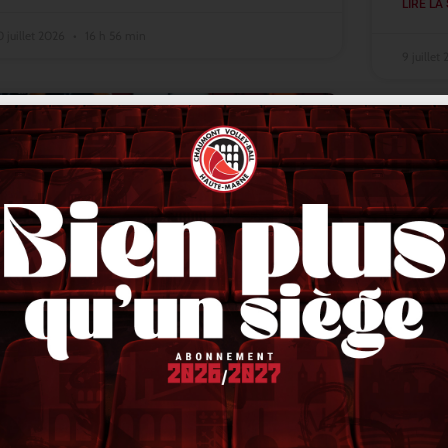
LIRE LA 
0 juillet 2026
16 h 56 min
9 juillet
ACTUALITÉS
Lindqvist en finale, Stetka en or,
VNL 
Liberman en bronze