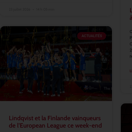
23 juillet 2026
14 h 05 min
C
ACTUALITÉS
P
C
2
r
L
2
Lindqvist et la Finlande vainqueurs
de l’European League ce week-end