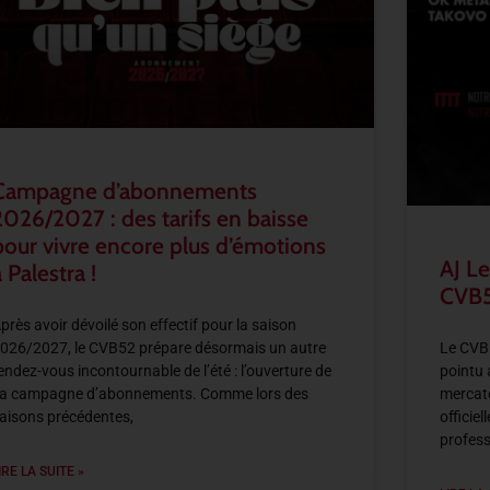
Campagne d’abonnements
2026/2027 : des tarifs en baisse
pour vivre encore plus d’émotions
AJ Le
 Palestra !
CVB5
près avoir dévoilé son effectif pour la saison
026/2027, le CVB52 prépare désormais un autre
Le CVB5
endez-vous incontournable de l’été : l’ouverture de
pointu 
a campagne d’abonnements. Comme lors des
mercato
aisons précédentes,
officie
profess
IRE LA SUITE »