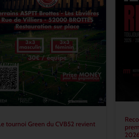
Recon
Le tournoi Green du CVB52 revient
prem
202