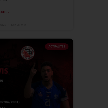
omas
SUITE »
t 2026
10 h 03 min
ACTUALITÉS