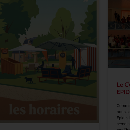
Le C
EPID
Comme 
nous so
Epide d
semain