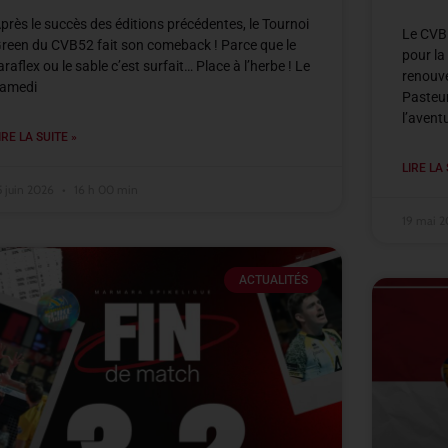
près le succès des éditions précédentes, le Tournoi
Le CVB5
reen du CVB52 fait son comeback ! Parce que le
pour la
araflex ou le sable c’est surfait… Place à l’herbe ! Le
renouve
amedi
Pasteur
l’avent
IRE LA SUITE »
LIRE LA 
5 juin 2026
16 h 00 min
19 mai 
ACTUALITÉS